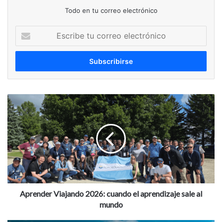
Todo en tu correo electrónico
Escribe
tu
correo
electrónico
Aprender
Viajando
2026:
cuando
el
aprendizaje
sale
al
mundo
Aprender Viajando 2026: cuando el aprendizaje sale al
mundo