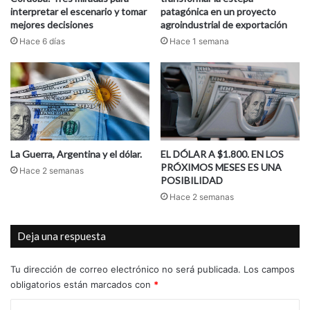
interpretar el escenario y tomar
patagónica en un proyecto
mejores decisiones
agroindustrial de exportación
Hace 6 días
Hace 1 semana
La Guerra, Argentina y el dólar.
EL DÓLAR A $1.800. EN LOS
PRÓXIMOS MESES ES UNA
Hace 2 semanas
POSIBILIDAD
Hace 2 semanas
Deja una respuesta
Tu dirección de correo electrónico no será publicada.
Los campos
obligatorios están marcados con
*
C