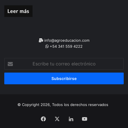
info@agroeducacion.com
+54 341 559 4222
Escribe
tu
correo
electrónico
© Copyright 2026, Todos los derechos reservados
Facebook
X
LinkedIn
YouTube