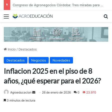
Desierto Verde: cómo transformar la estepa patagónica en un proyecto agroindustrial de exportación
Menú
B
Inicio
/
Destacados
Destacados
Negocios
Novedades
Inflacion 2025 en el piso de 8
años, ¿qué esperar para el 2026?
Send
Agroeducacion
26 de enero de 2026
0
23.970
an
3 minutos de lectura
email