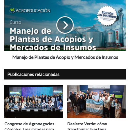
Manejo
de
Plantas
de
Acopio
y
Mercados
de
Insumos
Manejo de Plantas de Acopio y Mercados de Insumos
Publicaciones relacionadas
Congreso de Agronegocios
Desierto Verde: cómo
Córdoba: Tres miradas para
transformar la estepa