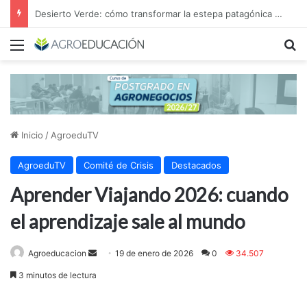
Desierto Verde: cómo transformar la estepa patagónica en un proyecto agroindustrial de exportación
Menú
B
Inicio
/
AgroeduTV
AgroeduTV
Comité de Crisis
Destacados
Aprender Viajando 2026: cuando
el aprendizaje sale al mundo
Send
Agroeducacion
19 de enero de 2026
0
34.507
an
3 minutos de lectura
email