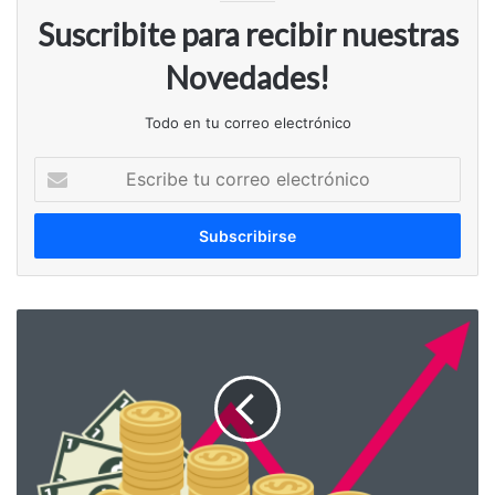
Suscribite para recibir nuestras
Novedades!
Todo en tu correo electrónico
Escribe
tu
correo
electrónico
Se
termina
la
maldición
de
los
años
pares