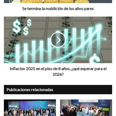
Se termina la maldición de los años pares
Inflacion
2025
en
el
piso
de
8
años,
¿qué
esperar
Inflacion 2025 en el piso de 8 años, ¿qué esperar para el
para
2026?
el
2026?
Publicaciones relacionadas