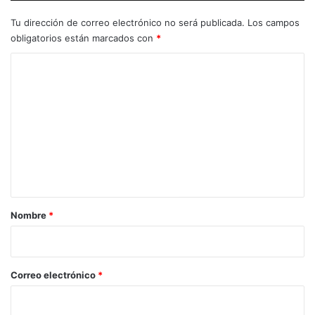
Tu dirección de correo electrónico no será publicada.
Los campos
obligatorios están marcados con
*
C
o
m
e
n
t
a
r
Nombre
*
i
o
*
Correo electrónico
*