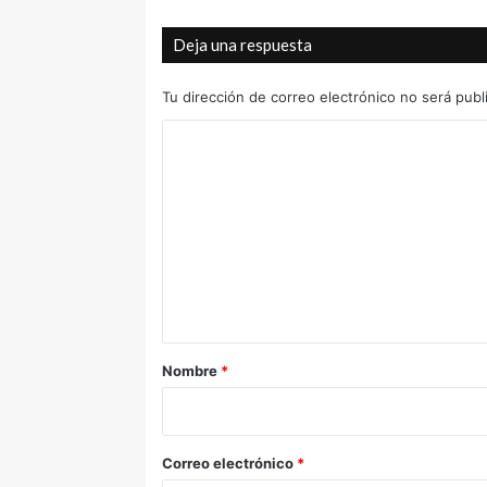
Deja una respuesta
Tu dirección de correo electrónico no será publ
C
o
m
e
n
t
a
r
Nombre
*
i
o
*
Correo electrónico
*