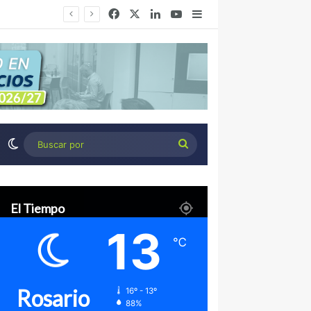
Facebook
X
LinkedIn
YouTube
Barra lateral
Congreso de Agronegocios Córdoba: Tres miradas para interpretar el escenario y tomar mejores decisiones
Switch skin
Buscar
por
El Tiempo
13
℃
Rosario
16º - 13º
88%