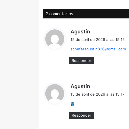
2 comentarios
d
Agustín
i
15 de abril de 2026 a las 15:15
c
scheferagustin836@gmail.com
e
:
Responder
d
Agustín
i
15 de abril de 2026 a las 15:17
c
e
:
Responder