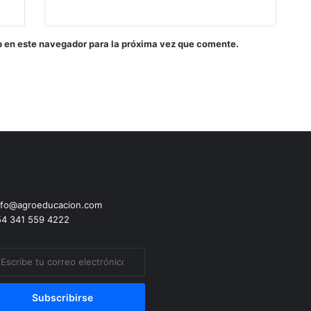
b en este navegador para la próxima vez que comente.
fo@agroeducacion.com
4 341 559 4222
ibe
eo
trónico