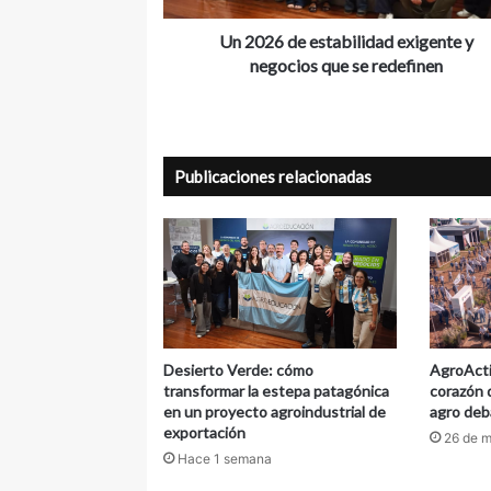
se
redefinen
Un 2026 de estabilidad exigente y
negocios que se redefinen
Publicaciones relacionadas
Desierto Verde: cómo
AgroActi
transformar la estepa patagónica
corazón 
en un proyecto agroindustrial de
agro deb
exportación
26 de 
Hace 1 semana