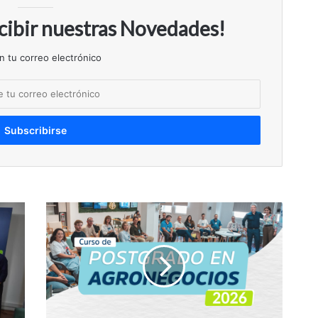
ecibir nuestras Novedades!
n tu correo electrónico
Reinventarse
para
Crecer:
la
apuesta
formativa
que
está