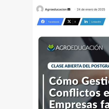
Send
Agroeducacion
24 de enero de 2025
an
email
Facebook
X
LinkedIn