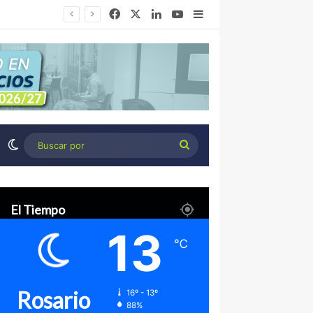
Facebook
X
LinkedIn
YouTube
Barra lateral
Desierto Verde: cómo transformar la estepa patagónica en un proyecto agroindustrial de exportación
Switch skin
Buscar
por
El Tiempo
13
℃
Rosario
16º - 13º
88%