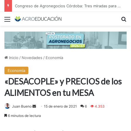
Congreso de Agronegocios Córdoba: Tres miradas para interpretar el escenario y tomar mejores decisiones
Menú
B
Inicio
/
Novedades
/
Economía
Economía
«DESACOPLE» y PRECIOS de los
ALIMENTOS en tu MESA
Send
Juan Bueno
15 de enero de 2021
6
4.353
an
6 minutos de lectura
email