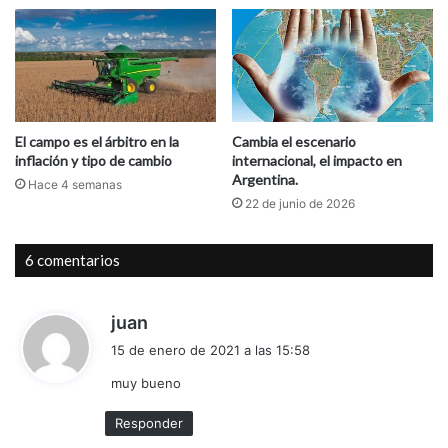
El campo es el árbitro en la
Cambia el escenario
inflación y tipo de cambio
internacional, el impacto en
Argentina.
Hace 4 semanas
22 de junio de 2026
6 comentarios
d
juan
i
15 de enero de 2021 a las 15:58
c
muy bueno
e
:
Responder