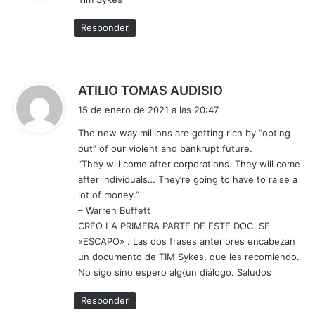
e
:
Responder
d
ATILIO TOMAS AUDISIO
i
15 de enero de 2021 a las 20:47
c
The new way millions are getting rich by “opting
e
out” of our violent and bankrupt future.
:
“They will come after corporations. They will come
after individuals… They’re going to have to raise a
lot of money.”
– Warren Buffett
CREO LA PRIMERA PARTE DE ESTE DOC. SE
«ESCAPO» . Las dos frases anteriores encabezan
un documento de TIM Sykes, que les recomiendo.
No sigo sino espero alg{un diálogo. Saludos
Responder