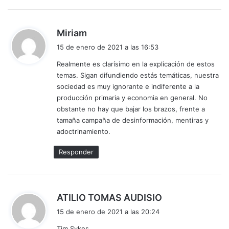
d
Miriam
i
15 de enero de 2021 a las 16:53
c
Realmente es clarísimo en la explicación de estos
e
temas. Sigan difundiendo estás temáticas, nuestra
:
sociedad es muy ignorante e indiferente a la
producción primaria y economia en general. No
obstante no hay que bajar los brazos, frente a
tamaña campaña de desinformación, mentiras y
adoctrinamiento.
Responder
d
ATILIO TOMAS AUDISIO
i
15 de enero de 2021 a las 20:24
c
Tim Sykes