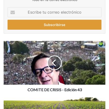
Escribe
tu
correo
electrónico
COMITE
DE
CRISIS
-
Edición
43
COMITE DE CRISIS - Edición 43
¿QUÉ
PRECIO