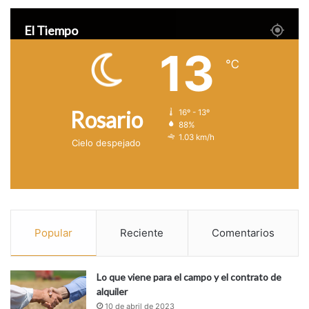
El Tiempo
13
℃
Rosario
16º - 13º
88%
1.03 km/h
Cielo despejado
Popular
Reciente
Comentarios
Lo que viene para el campo y el contrato de
alquiler
10 de abril de 2023