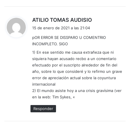
d
ATILIO TOMAS AUDISIO
i
15 de enero de 2021 a las 21:04
c
pOR ERROR SE DISSPARO U COMENTRIO
e
INCOMPLETO. SIGO
:
1) En ese sentido me causa extrañeza que ni
siquiera hayan acusado recbo a un ccmentario
efectuado por el suscripto alrededor de fin del
año, sobre lo que consideré y lo refirmo un grave
error de apreciación actual sobre la coyuntura
internacional
2) El mundo asiste hoy a una crisis gravísima (ver
en la web: Tim Sykes, «
Responder