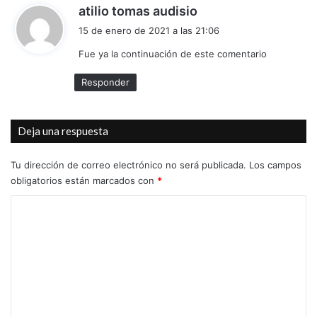
d
atilio tomas audisio
i
15 de enero de 2021 a las 21:06
c
Fue ya la continuación de este comentario
e
:
Responder
Deja una respuesta
Tu dirección de correo electrónico no será publicada.
Los campos
obligatorios están marcados con
*
C
o
m
e
n
t