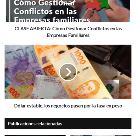
en
las
Empresas
Familiares
CLASE ABIERTA: Cómo Gestionar Conflictos en las
Empresas Familiares
Dólar
estable,
los
negocios
pasan
por
la
tasa
en
peso
Dólar estable, los negocios pasan por la tasa en peso
Publicaciones relacionadas