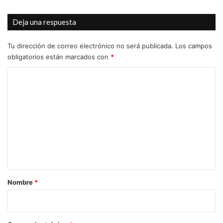
Deja una respuesta
Tu dirección de correo electrónico no será publicada.
Los campos
obligatorios están marcados con
*
C
o
m
e
n
t
a
r
Nombre
*
i
o