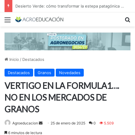
Desierto Verde: cómo transformar la estepa patagónica en un proyecto agroindustrial de exportación
Menú
B
Inicio
/
Destacados
Destacados
Granos
Novedades
VERTIGO EN LA FORMULA1….
NO EN LOS MERCADOS DE
GRANOS
Send
Agroeducacion
25 de enero de 2025
0
5.509
an
6 minutos de lectura