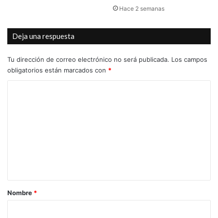
Hace 2 semanas
Deja una respuesta
Tu dirección de correo electrónico no será publicada.
Los campos
obligatorios están marcados con
*
C
o
m
e
n
t
a
r
Nombre
*
i