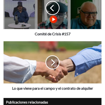
#157
Comité de Crisis #157
Lo
que
viene
para
el
campo
y
el
contrato
de
Lo que viene para el campo y el contrato de alquiler
alquiler
Publicaciones relacionadas