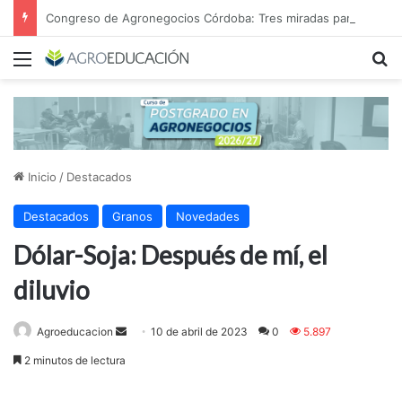
Congreso de Agronegocios Córdoba: Tres miradas para interpretar el escenario y tomar mejores decisiones
Menú
B
Inicio
/
Destacados
Destacados
Granos
Novedades
Dólar-Soja: Después de mí, el
diluvio
Send
Agroeducacion
10 de abril de 2023
0
5.897
an
2 minutos de lectura
email