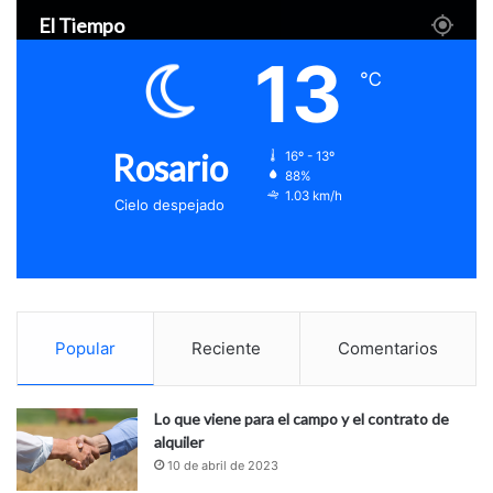
El Tiempo
13
℃
Rosario
16º - 13º
88%
1.03 km/h
Cielo despejado
Popular
Reciente
Comentarios
Lo que viene para el campo y el contrato de
alquiler
10 de abril de 2023