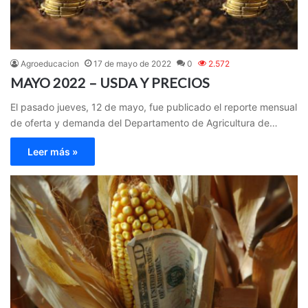
Agroeducacion
17 de mayo de 2022
0
2.572
MAYO 2022 – USDA Y PRECIOS
El pasado jueves, 12 de mayo, fue publicado el reporte mensual
de oferta y demanda del Departamento de Agricultura de…
Leer más »