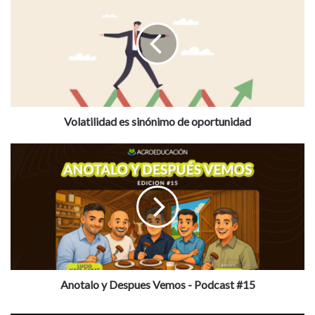
es
sinónimo
de
oportunidad
Volatilidad es sinónimo de oportunidad
Anotalo
y
Despues
Vemos
-
Podcast
#15
Anotalo y Despues Vemos - Podcast #15