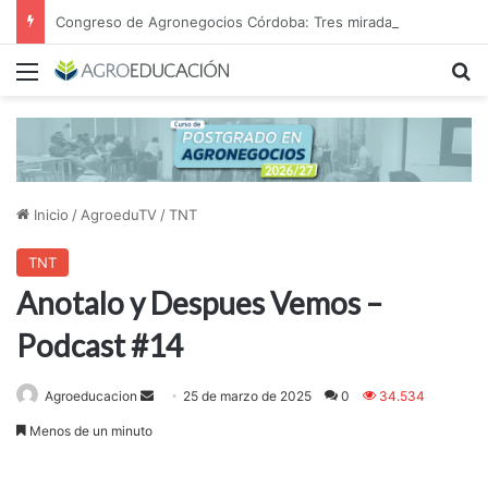
Congreso de Agronegocios Córdoba: Tres miradas para interpretar el escenario y tomar mejores decisiones
Menú
B
Inicio
/
AgroeduTV
/
TNT
TNT
Anotalo y Despues Vemos –
Podcast #14
Send
Agroeducacion
25 de marzo de 2025
0
34.534
an
Menos de un minuto
email