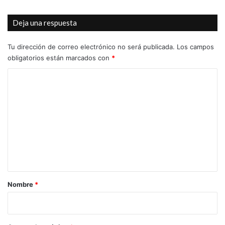
Deja una respuesta
Tu dirección de correo electrónico no será publicada.
Los campos
obligatorios están marcados con
*
C
o
m
e
n
t
a
r
Nombre
*
i
o