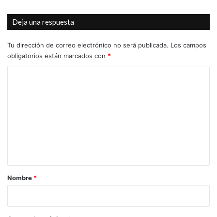
Deja una respuesta
Tu dirección de correo electrónico no será publicada.
Los campos
obligatorios están marcados con
*
C
o
m
e
n
t
a
r
Nombre
*
i
o