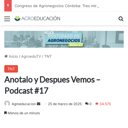
Congreso de Agronegocios Córdoba: Tres miradas para interpretar el escenario y tomar mejores decisiones
Menú
B
Inicio
/
AgroeduTV
/
TNT
TNT
Anotalo y Despues Vemos –
Podcast #17
Send
Agroeducacion
25 de marzo de 2025
0
34.575
an
Menos de un minuto
email