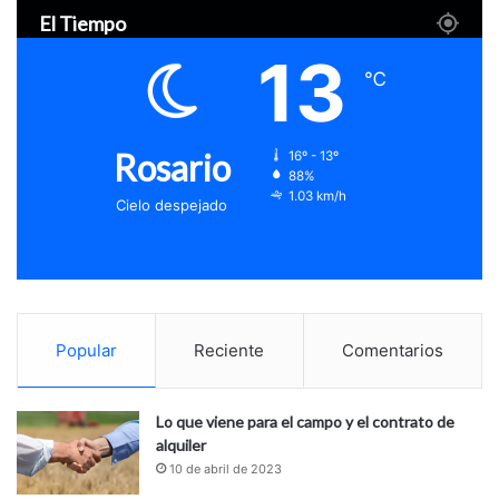
El Tiempo
13
℃
Rosario
16º - 13º
88%
1.03 km/h
Cielo despejado
Popular
Reciente
Comentarios
Lo que viene para el campo y el contrato de
alquiler
10 de abril de 2023