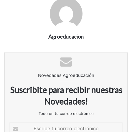
e
m
a
i
l
Agroeducacion
Novedades Agroeducación
Suscribite para recibir nuestras
Novedades!
Todo en tu correo electrónico
E
s