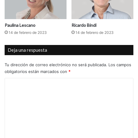
u
e
v
o
Paulina Lescano
Ricardo Bindi
d
14 de febrero de 2023
14 de febrero de 2023
ó
l
Deja una respuesta
a
r
s
Tu dirección de correo electrónico no será publicada.
Los campos
o
obligatorios están marcados con
*
j
C
a
?
o
m
e
n
t