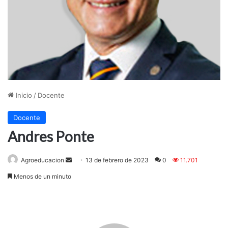
Inicio
/
Docente
Docente
Andres Ponte
Agroeducacion
S
13 de febrero de 2023
0
11.701
e
Menos de un minuto
n
d
a
n