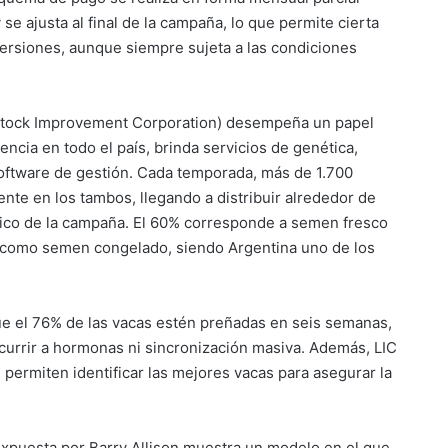
e ajusta al final de la campaña, lo que permite cierta
inversiones, aunque siempre sujeta a las condiciones
vestock Improvement Corporation) desempeña un papel
ncia en todo el país, brinda servicios de genética,
 software de gestión. Cada temporada, más de 1.700
nte en los tambos, llegando a distribuir alrededor de
pico de la campaña. El 60% corresponde a semen fresco
a como semen congelado, siendo Argentina uno de los
 que el 76% de las vacas estén preñadas en seis semanas,
ecurrir a hormonas ni sincronización masiva. Además, LIC
permiten identificar las mejores vacas para asegurar la
expuesta por Barry Allison muestra un modelo en el que