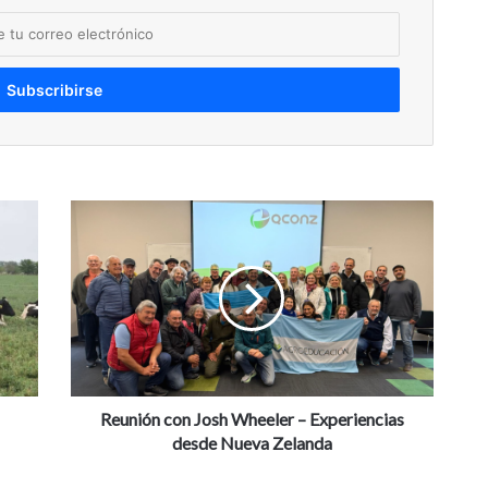
Reunión
con
Josh
Wheeler
–
Experiencias
desde
Nueva
Zelanda
Reunión con Josh Wheeler – Experiencias
desde Nueva Zelanda