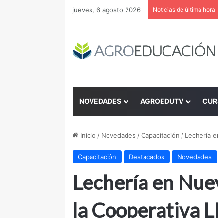
jueves, 6 agosto 2026
Noticias de última hora
NOVEDADES
AGROEDUTV
CUR
Inicio
/
Novedades
/
Capacitación
/
Lechería e
Capacitación
Destacados
Novedades
Lechería en Nuev
la Cooperativa L