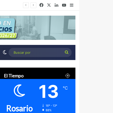
Facebook
X
LinkedIn
YouTube
Barra lateral
Desierto Verde: cómo transformar la estepa patagónica en un proyecto agroindustrial de exportación
Switch skin
Buscar
por
El Tiempo
13
℃
Rosario
16º - 13º
88%