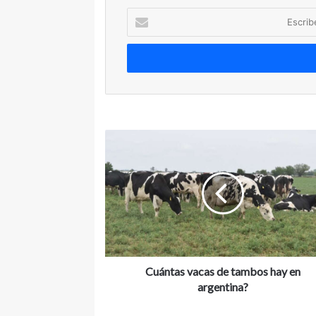
Escribe
tu
correo
electrónico
Cuántas
vacas
de
tambos
hay
en
argentina?
Cuántas vacas de tambos hay en
argentina?