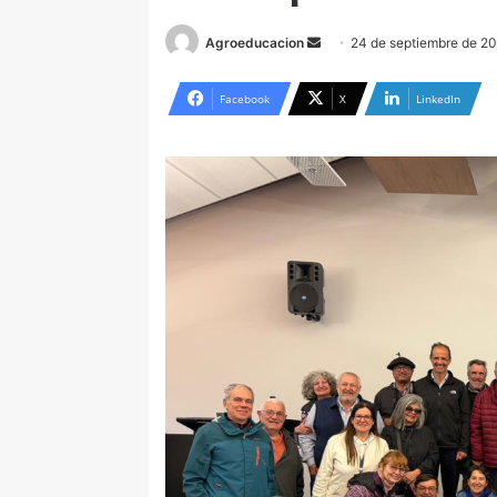
Send
Agroeducacion
24 de septiembre de 2
an
email
Facebook
X
LinkedIn