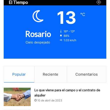
El Tiempo
13
℃
Rosario
16º - 13º
88%
1.03 km/h
Cielo despejado
Popular
Reciente
Comentarios
Lo que viene para el campo y el contrato de
alquiler
10 de abril de 2023