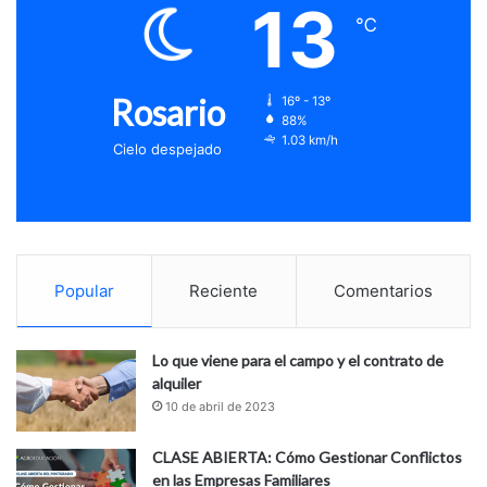
13
℃
Rosario
16º - 13º
88%
1.03 km/h
Cielo despejado
Popular
Reciente
Comentarios
Lo que viene para el campo y el contrato de
alquiler
10 de abril de 2023
CLASE ABIERTA: Cómo Gestionar Conflictos
en las Empresas Familiares