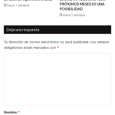
PRÓXIMOS MESES ES UNA
Hace 1 semana
POSIBILIDAD
Hace 1 semana
Deja una respuesta
Tu dirección de correo electrónico no será publicada.
Los campos
obligatorios están marcados con
*
C
o
m
e
n
t
a
r
Nombre
*