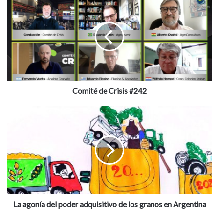
de
Crisis
#242
Comité de Crisis #242
La
agonía
del
poder
adquisitivo
de
los
granos
en
Argentina
La agonía del poder adquisitivo de los granos en Argentina