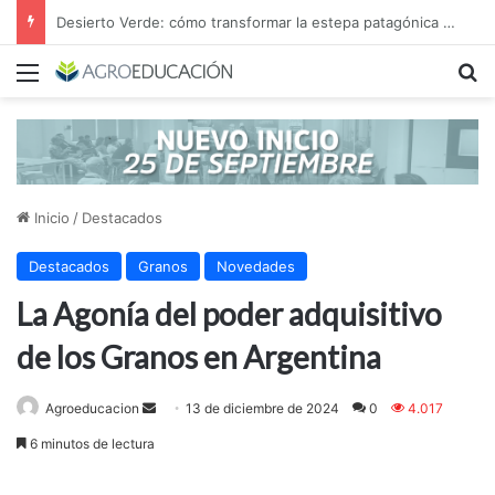
Desierto Verde: cómo transformar la estepa patagónica en un proyecto agroindustrial de exportación
Menú
B
Inicio
/
Destacados
Destacados
Granos
Novedades
La Agonía del poder adquisitivo
de los Granos en Argentina
Send
Agroeducacion
13 de diciembre de 2024
0
4.017
an
6 minutos de lectura
email