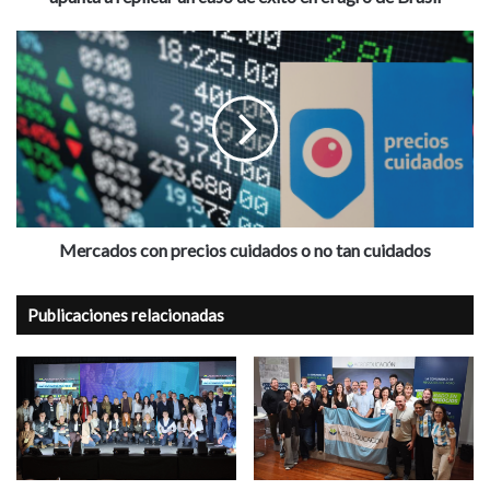
de
éxito
Mercados
en
con
el
precios
agro
cuidados
de
o
Brasil
no
tan
cuidados
Mercados con precios cuidados o no tan cuidados
Publicaciones relacionadas