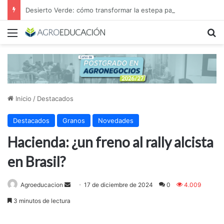
Desierto Verde: cómo transformar la estepa patagónica en un proyecto agroindustrial de exportación
Menú
B
Inicio
/
Destacados
Destacados
Granos
Novedades
Hacienda: ¿un freno al rally alcista
en Brasil?
Send
Agroeducacion
17 de diciembre de 2024
0
4.009
an
3 minutos de lectura
email