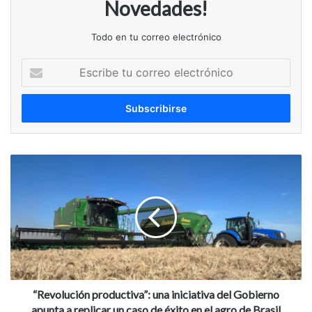
Novedades!
Todo en tu correo electrónico
Escribe
tu
correo
electrónico
“Revolución
productiva”:
una
iniciativa
del
Gobierno
apunta
a
replicar
un
“Revolución productiva”: una iniciativa del Gobierno
caso
apunta a replicar un caso de éxito en el agro de Brasil