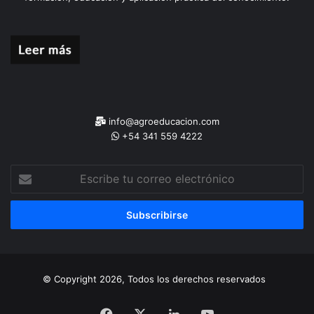
info@agroeducacion.com
+54 341 559 4222
Escribe
tu
correo
electrónico
© Copyright 2026, Todos los derechos reservados
Facebook
X
LinkedIn
YouTube