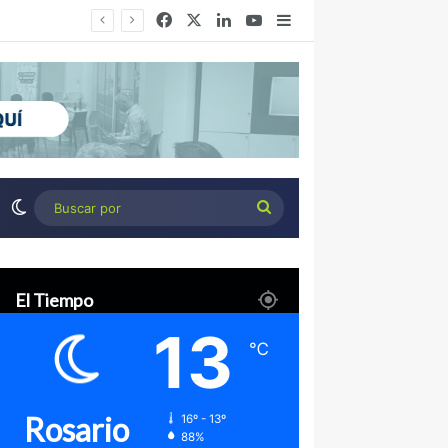
Facebook
X
LinkedIn
YouTube
Barra lateral
Congreso de Agronegocios Córdoba: Tres miradas para interpretar el escenario y tomar mejores decisiones
Switch skin
Buscar
por
El Tiempo
13
℃
Rosario
16º - 13º
88%