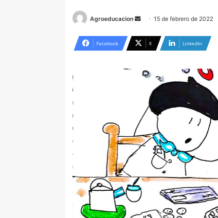
Send
Agroeducacion
15 de febrero de 2022
an
email
Facebook
X
LinkedIn