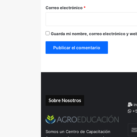
*
Correo electrónico
*
Guarda mi nombre, correo electrónico y we
Sobre Nosotros
in
+5
Escr
Somos un Centro de Capacitación
tu