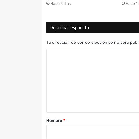
Hace 5 días
Hace 1
Deja una respuesta
Tu dirección de correo electrónico no será publ
C
o
m
e
n
t
a
r
Nombre
*
i
o