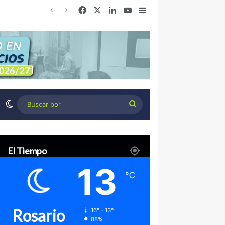
Facebook
X
LinkedIn
YouTube
Barra lateral
Congreso de Agronegocios Córdoba: Tres miradas para interpretar el escenario y tomar mejores decisiones
Switch skin
Buscar
por
El Tiempo
13
℃
Rosario
16º - 13º
88%