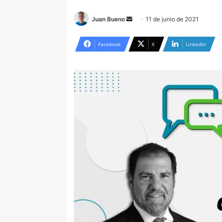
Send
Juan Bueno
11 de junio de 2021
an
email
Facebook
X
LinkedIn