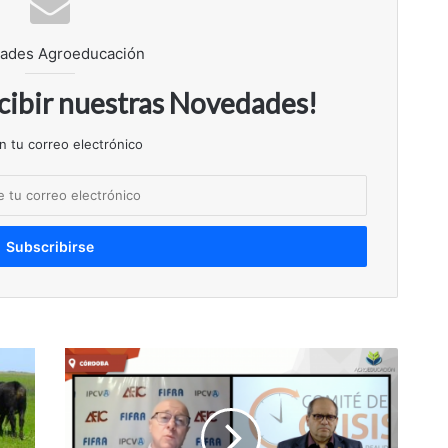
ades Agroeducación
ecibir nuestras Novedades!
n tu correo electrónico
Entrevista
con
Daniel
Urcia