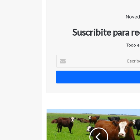
Noved
Suscribite para r
Todo e
Escribe
tu
correo
electrónico
El
ternero,
de
oferta:
el