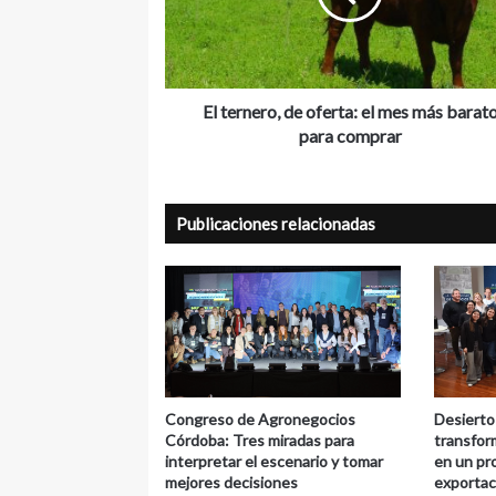
mes
más
barato
para
comprar
El ternero, de oferta: el mes más barat
para comprar
Publicaciones relacionadas
Congreso de Agronegocios
Desierto
Córdoba: Tres miradas para
transfor
interpretar el escenario y tomar
en un pr
mejores decisiones
exportac