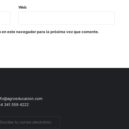
Web
b en este navegador para la próxima vez que comente.
fo@agroeducacion.com
4 341 559 4222
ibe