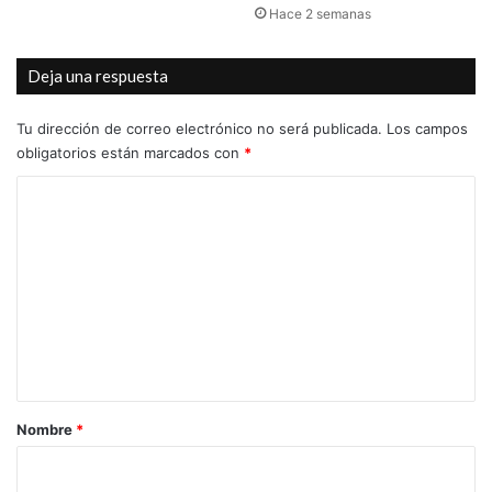
Hace 2 semanas
Deja una respuesta
Tu dirección de correo electrónico no será publicada.
Los campos
obligatorios están marcados con
*
C
o
m
e
n
t
a
r
Nombre
*
i
o