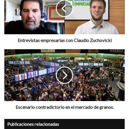
Claudio
Zuchovicki
Entrevistas empresarias con Claudio Zuchovicki
Escenario
contradictorio
en
el
mercado
de
granos.
Escenario contradictorio en el mercado de granos.
Publicaciones relacionadas