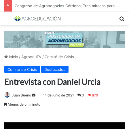
Congreso de Agronegocios Córdoba: Tres miradas para interpretar el escenario y tomar mejores decisiones
Menú
B
Inicio
/
AgroeduTV
/
Comité de Crisis
Comité de Crisis
Destacados
Entrevista con Daniel Urcia
Send
Juan Bueno
11 de junio de 2021
0
870
an
Menos de un minuto
email