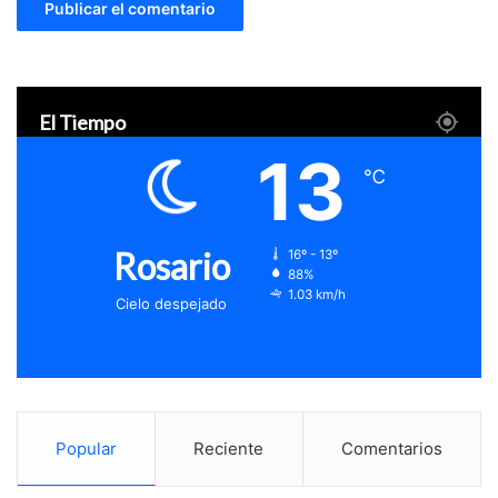
El Tiempo
13
℃
Rosario
16º - 13º
88%
1.03 km/h
Cielo despejado
Popular
Reciente
Comentarios