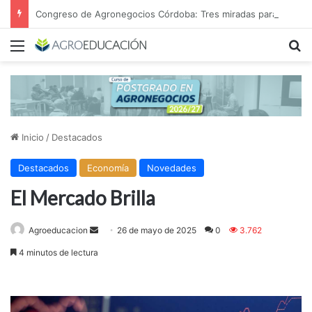
Congreso de Agronegocios Córdoba: Tres miradas para interpretar el escenario y tomar mejores decisiones
Menú
B
Inicio
/
Destacados
Destacados
Economía
Novedades
El Mercado Brilla
Send
Agroeducacion
26 de mayo de 2025
0
3.762
an
4 minutos de lectura
email