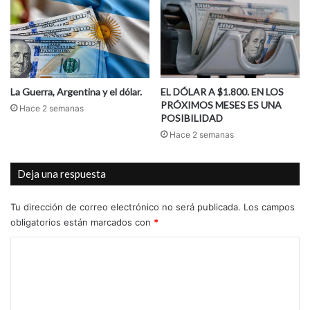
La Guerra, Argentina y el dólar.
EL DÓLAR A $1.800. EN LOS
PRÓXIMOS MESES ES UNA
Hace 2 semanas
POSIBILIDAD
Hace 2 semanas
Deja una respuesta
Tu dirección de correo electrónico no será publicada.
Los campos
obligatorios están marcados con
*
C
o
m
e