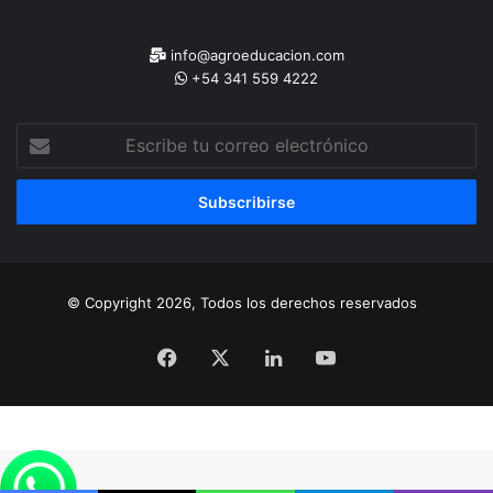
info@agroeducacion.com
+54 341 559 4222
Escribe
tu
correo
electrónico
© Copyright 2026, Todos los derechos reservados
Facebook
X
LinkedIn
YouTube