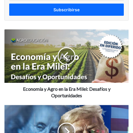
correo
electrónico
Economía
y
Agro
en
la
Era
Milei:
Desafíos
y
Oportunidades
Economía y Agro en la Era Milei: Desafíos y
Oportunidades
¿Qué
hacer
frente
a
la