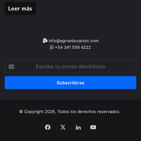
info@agroeducacion.com
+54 341 559 4222
Escribe
tu
correo
electrónico
© Copyright 2026, Todos los derechos reservados
Facebook
X
LinkedIn
YouTube