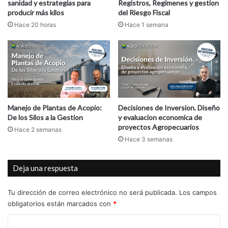
sanidad y estrategias para
Registros, Regimenes y gestion
producir más kilos
del Riesgo Fiscal
Hace 20 horas
Hace 1 semana
Manejo de Plantas de Acopio:
Decisiones de Inversion. Diseño
De los Silos a la Gestion
y evaluacion economica de
proyectos Agropecuarios
Hace 2 semanas
Hace 3 semanas
Deja una respuesta
Tu dirección de correo electrónico no será publicada.
Los campos
obligatorios están marcados con
*
C