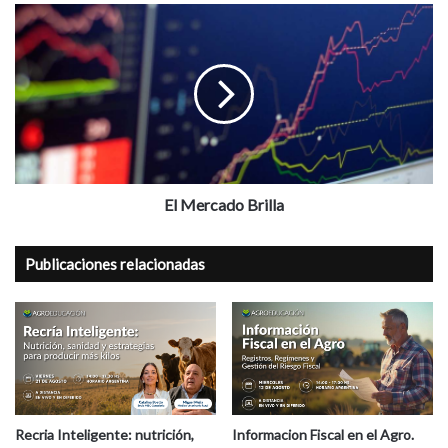
a
El
pesar
Mercado
de
Brilla
la
debilidad
de
la
exportación
El Mercado Brilla
Publicaciones relacionadas
Recria Inteligente: nutrición,
Informacion Fiscal en el Agro.