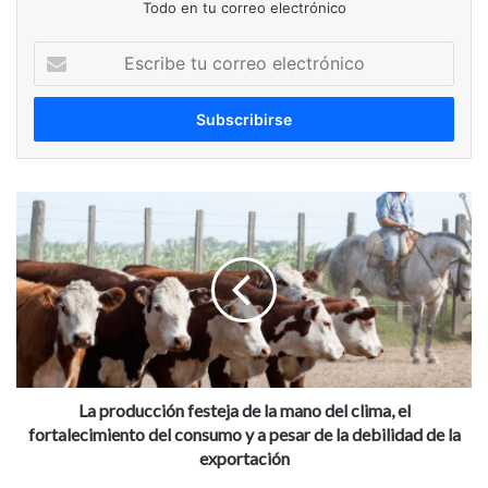
Todo en tu correo electrónico
Escribe
tu
correo
electrónico
La
producción
festeja
de
la
mano
del
clima,
el
fortalecimiento
La producción festeja de la mano del clima, el
del
fortalecimiento del consumo y a pesar de la debilidad de la
consumo
exportación
y