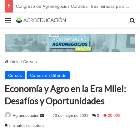
Congreso de Agronegocios Córdoba: Tres miradas para interpretar el escenario y tomar mejores decisiones
Menú
B
Inicio
/
Cursos
Cursos
Cursos en Diferido
Economía y Agro en la Era Milei:
Desafíos y Oportunidades
Send
Agroeducacion
23 de mayo de 2025
0
20.025
an
2 minutos de lectura
email