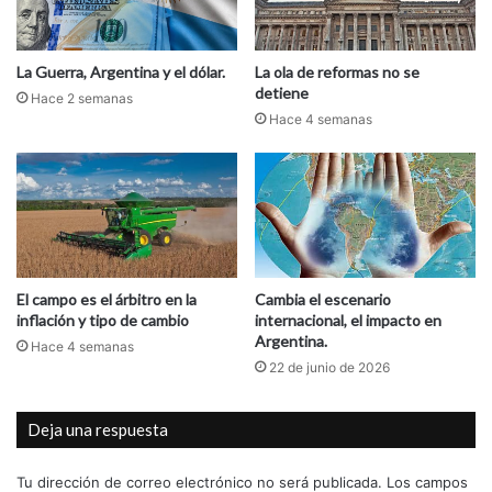
e
a
n
“
l
i
a
La Guerra, Argentina y el dólar.
La ola de reformas no se
n
detiene
s
Hace 2 semanas
j
m
Hace 4 semanas
u
a
s
t
t
e
i
r
f
i
i
a
c
s
El campo es el árbitro en la
Cambia el escenario
a
p
inflación y tipo de cambio
internacional, el impacto en
d
r
Argentina.
a
Hace 4 semanas
i
22 de junio de 2026
”
m
a
a
l
s
Deja una respuesta
m
a
e
g
Tu dirección de correo electrónico no será publicada.
Los campos
r
r