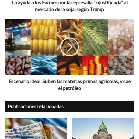
o
La ayuda a los Farmer por la represalia “injustificada” al
l
s
mercado de la soja, según Trump
e
F
c
a
E
t
r
s
r
m
c
ó
e
e
n
r
n
i
p
a
c
o
r
o
r
i
l
o
a
i
Escenario ideal: Suben las materias primas agrícolas, y cae
r
d
el petróleo
e
e
p
a
r
Publicaciones relacionadas
l
e
:
s
S
a
u
l
b
i