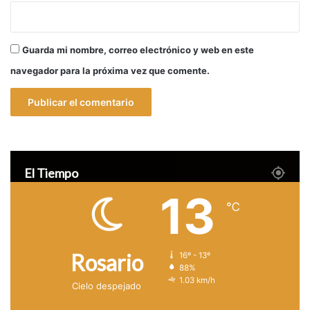
m
p
Guarda mi nombre, correo electrónico y web en este
navegador para la próxima vez que comente.
El Tiempo
13
℃
Rosario
16º - 13º
88%
1.03 km/h
Cielo despejado