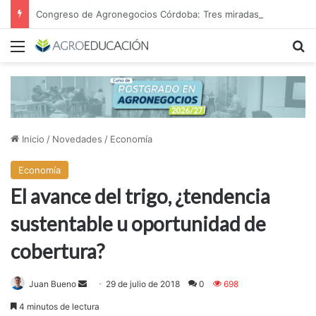
Congreso de Agronegocios Córdoba: Tres miradas para interpretar el escenario y tomar mejores decisiones
Menú
B
Inicio
/
Novedades
/
Economía
Economía
El avance del trigo, ¿tendencia
sustentable u oportunidad de
cobertura?
Juan Bueno
S
29 de julio de 2018
0
698
e
4 minutos de lectura