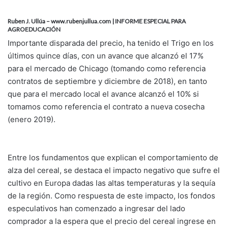
n
d
Ruben J. Ullúa – www.rubenjullua.com | INFORME ESPECIAL PARA
a
AGROEDUCACIÓN
n
Importante disparada del precio, ha tenido el Trigo en los
e
últimos quince días, con un avance que alcanzó el 17%
m
para el mercado de Chicago (tomando como referencia
a
contratos de septiembre y diciembre de 2018), en tanto
i
que para el mercado local el avance alcanzó el 10% si
l
tomamos como referencia el contrato a nueva cosecha
(enero 2019).
Entre los fundamentos que explican el comportamiento de
alza del cereal, se destaca el impacto negativo que sufre el
cultivo en Europa dadas las altas temperaturas y la sequía
de la región. Como respuesta de este impacto, los fondos
especulativos han comenzado a ingresar del lado
comprador a la espera que el precio del cereal ingrese en