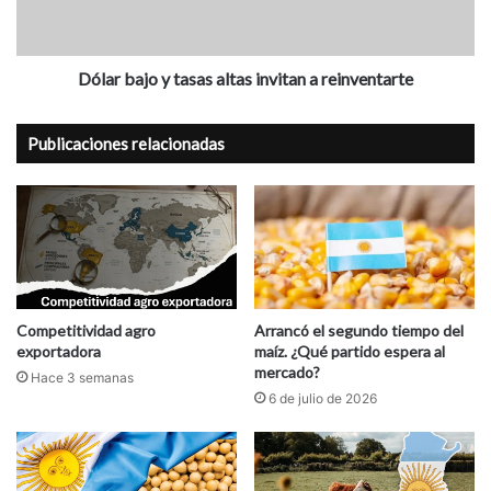
n
a
c
A
j
o
g
o
r
y
Dólar bajo y tasas altas invitan a reinventarte
o
t
n
a
Publicaciones relacionadas
e
s
g
a
o
s
c
a
i
l
o
t
s
a
2
s
0
i
Competitividad agro
Arrancó el segundo tiempo del
exportadora
maíz. ¿Qué partido espera al
1
n
mercado?
9
v
Hace 3 semanas
i
6 de julio de 2026
t
a
n
a