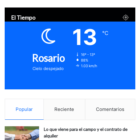
El Tiempo
13
℃
Rosario
16º - 13º
88%
1.03 km/h
Cielo despejado
Popular
Reciente
Comentarios
Lo que viene para el campo y el contrato de
alquiler