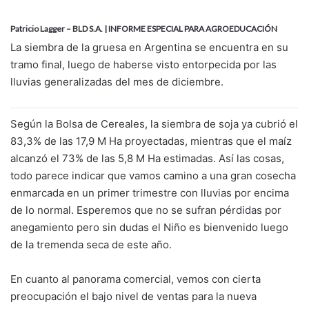
n
d
Patricio Lagger – BLD S.A. | INFORME ESPECIAL PARA AGROEDUCACIÓN
a
La siembra de la gruesa en Argentina se encuentra en su
n
tramo final, luego de haberse visto entorpecida por las
e
lluvias generalizadas del mes de diciembre.
m
a
i
Según la Bolsa de Cereales, la siembra de soja ya cubrió el
l
83,3% de las 17,9 M Ha proyectadas, mientras que el maíz
alcanzó el 73% de las 5,8 M Ha estimadas. Así las cosas,
todo parece indicar que vamos camino a una gran cosecha
enmarcada en un primer trimestre con lluvias por encima
de lo normal. Esperemos que no se sufran pérdidas por
anegamiento pero sin dudas el Niño es bienvenido luego
de la tremenda seca de este año.
En cuanto al panorama comercial, vemos con cierta
preocupación el bajo nivel de ventas para la nueva