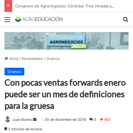
Congreso de Agronegocios Córdoba: Tres miradas para interpretar el escenario y tomar mejores decisiones
Menú
B
Inicio
/
Novedades
/
Granos
Granos
Con pocas ventas forwards enero
puede ser un mes de definiciones
para la gruesa
Juan Bueno
S
30 de diciembre de 2018
0
663
e
3 minutos de lectura