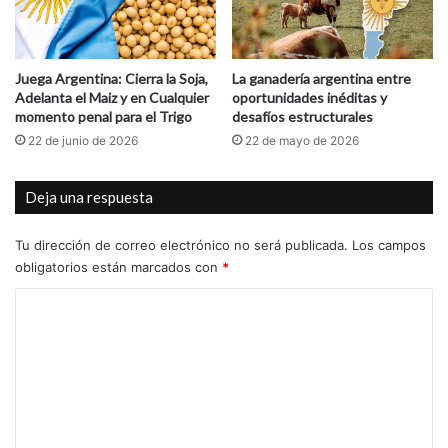
r
e
i
Juega Argentina: Cierra la Soja,
La ganadería argentina entre
n
Adelanta el Maiz y en Cualquier
oportunidades inéditas y
v
momento penal para el Trigo
desafíos estructurales
e
22 de junio de 2026
22 de mayo de 2026
n
t
a
Deja una respuesta
r
t
Tu dirección de correo electrónico no será publicada.
Los campos
e
obligatorios están marcados con
*
C
o
m
e
n