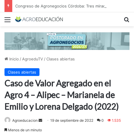
Congreso de Agronegocios Córdoba: Tres miradas para interpretar el escenario y tomar mejores decisiones
Menú
B
Inicio
/
AgroeduTV
/
Clases abiertas
Clases abiertas
Caso de Valor Agregado en el
Agro 4 – Alipec – Marianela de
Emilio y Lorena Delgado (2022)
Send
Agroeducacion
19 de septiembre de 2022
0
1.535
an
Menos de un minuto