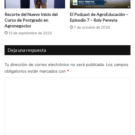
Recorte del Nuevo Inicio del
El Podcast de AgroEducación –
Curso de Postgrado en
Episodio 7 – Roly Pereyra
Agronegocios
7 de octubre de 2024
15 de septiembre de 2025
Deja una respuesta
Tu dirección de correo electrónico no será publicada.
Los campos
obligatorios están marcados con
*
C
o
m
e
n
t