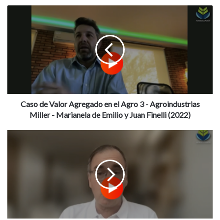
Caso
de
Valor
Agregado
en
el
Agro
3
-
Agroindustrias
Caso de Valor Agregado en el Agro 3 - Agroindustrias
Miller
Miller - Marianela de Emilio y Juan Finelli (2022)
-
Marianela
Fundamentals
de
del
Emilio
Mercado
y
de
Juan
Granos
Finelli
y
(2022)
Oleaginosas
-
Ivo