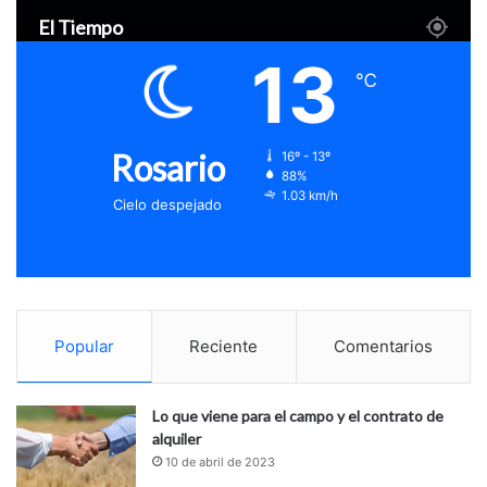
El Tiempo
13
℃
Rosario
16º - 13º
88%
1.03 km/h
Cielo despejado
Popular
Reciente
Comentarios
Lo que viene para el campo y el contrato de
alquiler
10 de abril de 2023