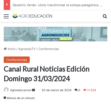
Desierto Verde: cómo transformar la estepa patagónica en un proyecto agroindustrial de exportación
Menú
B
Inicio
/
AgroeduTV
/
Conferencias
Conferencias
Canal Rural Noticias Edición
Domingo 31/03/2024
Send
Agroeducacion
30 de marzo de 2024
0
11.234
an
Menos de un minuto
email