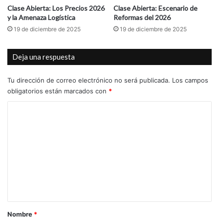
Clase Abierta: Los Precios 2026
Clase Abierta: Escenario de
y la Amenaza Logística
Reformas del 2026
19 de diciembre de 2025
19 de diciembre de 2025
Deja una respuesta
Tu dirección de correo electrónico no será publicada.
Los campos
obligatorios están marcados con
*
C
o
m
e
n
t
a
r
Nombre
*