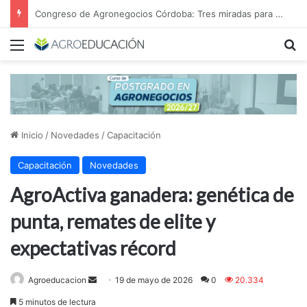
Congreso de Agronegocios Córdoba: Tres miradas para interpretar el escenario y tomar mejores decisiones
Menú
B
Inicio
/
Novedades
/
Capacitación
Capacitación
Novedades
AgroActiva ganadera: genética de
punta, remates de elite y
expectativas récord
Send
Agroeducacion
19 de mayo de 2026
0
20.334
an
5 minutos de lectura