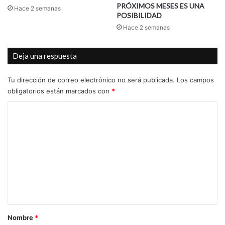
PRÓXIMOS MESES ES UNA
Hace 2 semanas
POSIBILIDAD
Hace 2 semanas
Deja una respuesta
Tu dirección de correo electrónico no será publicada.
Los campos
obligatorios están marcados con
*
C
o
m
e
n
t
a
r
Nombre
*