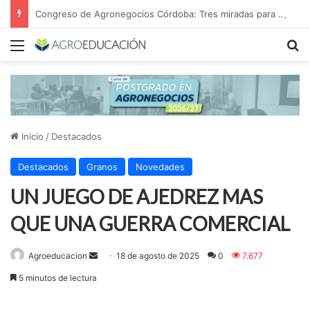
Congreso de Agronegocios Córdoba: Tres miradas para interpretar el escenario y tomar mejores decisiones
Menú
B
Inicio
/
Destacados
Destacados
Granos
Novedades
UN JUEGO DE AJEDREZ MAS
QUE UNA GUERRA COMERCIAL
Send
Agroeducacion
18 de agosto de 2025
0
7.677
an
5 minutos de lectura
email