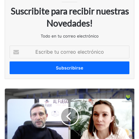
Suscribite para recibir nuestras
Novedades!
Todo en tu correo electrónico
Escribe
tu
correo
electrónico
WEBINAR:
Exportacion
de
Carnes:
Desafios
y
Oportunidades
para