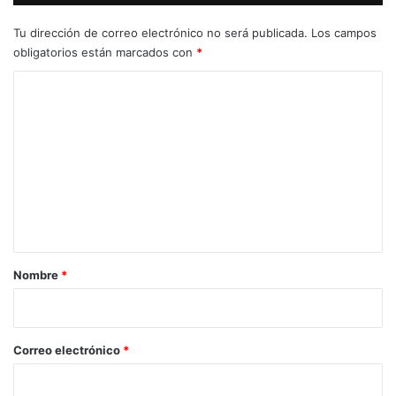
Tu dirección de correo electrónico no será publicada.
Los campos
obligatorios están marcados con
*
C
o
m
e
n
t
a
r
Nombre
*
i
o
*
Correo electrónico
*