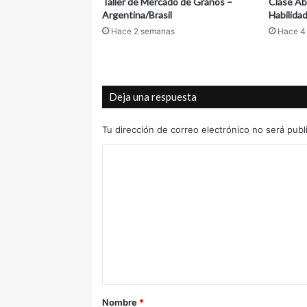
Taller de Mercado de Granos –
Clase Abi
Argentina/Brasil
Habilida
Hace 2 semanas
Hace 4
Deja una respuesta
Tu dirección de correo electrónico no será publ
C
o
m
e
n
t
a
r
Nombre
*