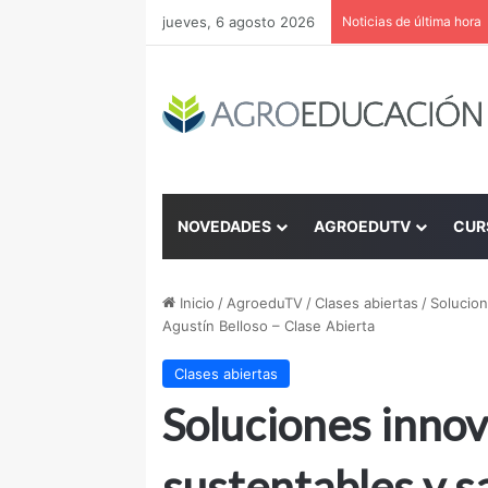
jueves, 6 agosto 2026
Noticias de última hora
NOVEDADES
AGROEDUTV
CUR
Inicio
/
AgroeduTV
/
Clases abiertas
/
Solucion
Agustín Belloso – Clase Abierta
Clases abiertas
Soluciones inno
sustentables y s