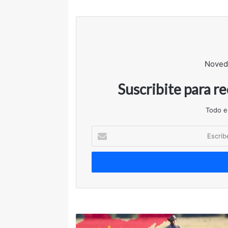
Noved
Suscribite para r
Todo e
Escribe
tu
correo
electrónico
Dos