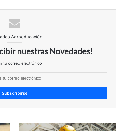
ades Agroeducación
ecibir nuestras Novedades!
n tu correo electrónico
Qatar