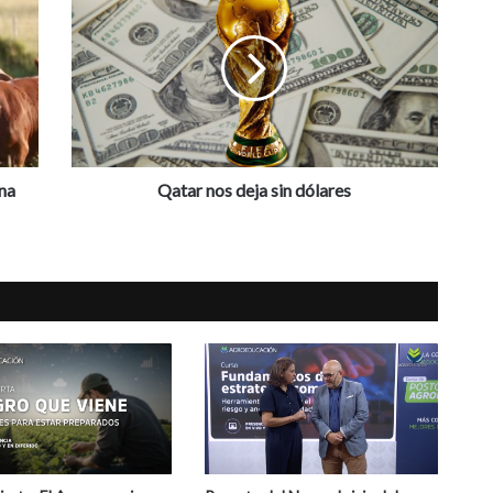
nos
deja
sin
dólares
ina
Qatar nos deja sin dólares