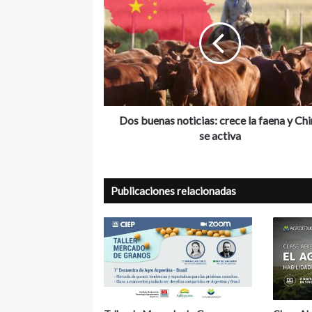
buenas
noticias:
crece
la
faena
y
China
se
activa
Dos buenas noticias: crece la faena y Ch
se activa
Publicaciones relacionadas