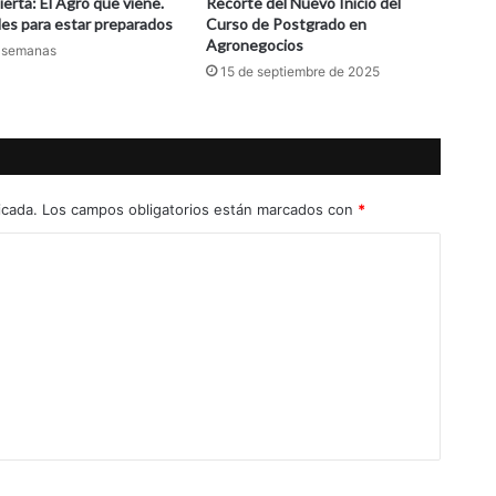
erta: El Agro que viene.
Recorte del Nuevo Inicio del
des para estar preparados
Curso de Postgrado en
Agronegocios
 semanas
15 de septiembre de 2025
icada.
Los campos obligatorios están marcados con
*