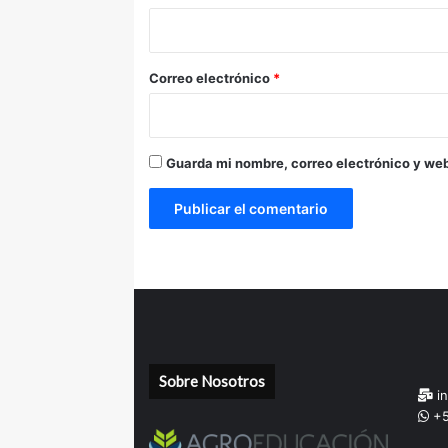
i
o
*
Correo electrónico
*
Guarda mi nombre, correo electrónico y we
Sobre Nosotros
in
+5