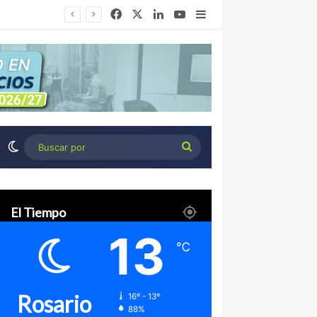
Facebook
X
LinkedIn
YouTube
Barra lateral
Desierto Verde: cómo transformar la estepa patagónica en un proyecto agroindustrial de exportación
Switch skin
Buscar
por
El Tiempo
13
℃
Rosario
16º - 13º
88%