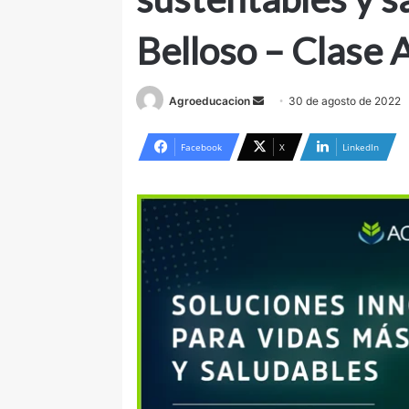
Belloso – Clase 
Send
Agroeducacion
30 de agosto de 2022
an
email
Facebook
X
LinkedIn