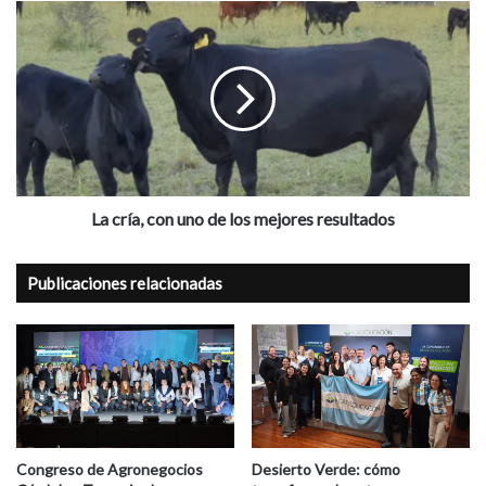
la
La
competitividad
cría,
exportadora.
con
uno
de
los
mejores
resultados
La cría, con uno de los mejores resultados
Publicaciones relacionadas
Congreso de Agronegocios
Desierto Verde: cómo