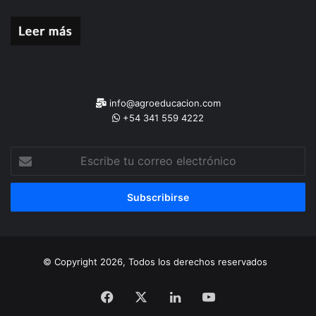
info@agroeducacion.com
+54 341 559 4222
Escribe
tu
correo
electrónico
© Copyright 2026, Todos los derechos reservados
Facebook
X
LinkedIn
YouTube