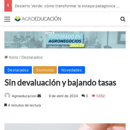
Desierto Verde: cómo transformar la estepa patagónica en un proyecto agroindustrial de exportación
Menú
B
Inicio
/
Destacados
Destacados
Economía
Novedades
Sin devaluación y bajando tasas
Send
Agroeducacion
9 de abril de 2024
0
1.052
an
4 minutos de lectura
email