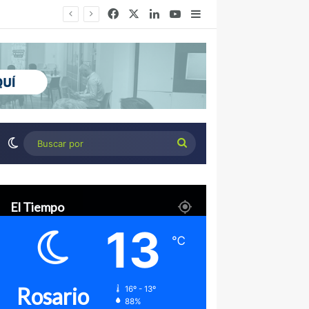
Facebook
X
LinkedIn
YouTube
Barra lateral
Desierto Verde: cómo transformar la estepa patagónica en un proyecto agroindustrial de exportación
Switch skin
Buscar
por
El Tiempo
13
℃
Rosario
16º - 13º
88%