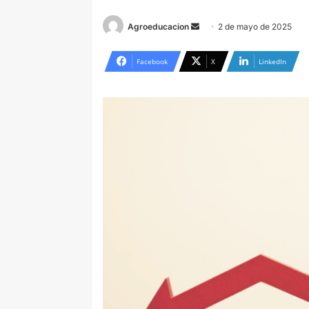
Send
Agroeducacion
2 de mayo de 2025
an
email
Facebook
X
LinkedIn