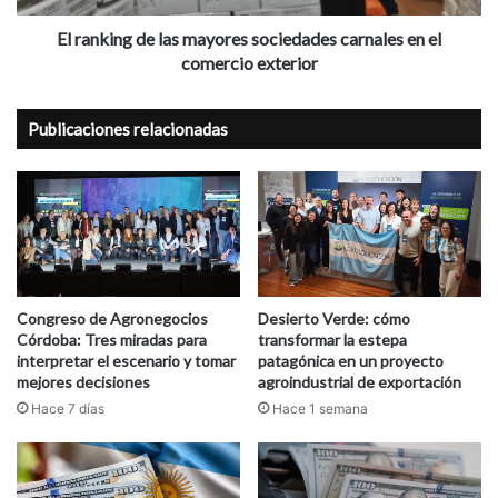
el
comercio
El ranking de las mayores sociedades carnales en el
exterior
comercio exterior
Publicaciones relacionadas
Congreso de Agronegocios
Desierto Verde: cómo
Córdoba: Tres miradas para
transformar la estepa
interpretar el escenario y tomar
patagónica en un proyecto
mejores decisiones
agroindustrial de exportación
Hace 7 días
Hace 1 semana