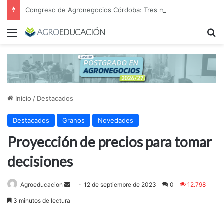
Congreso de Agronegocios Córdoba: Tres miradas para interpretar el escenario y tomar mejores decisiones
Menú
B
Inicio
/
Destacados
Destacados
Granos
Novedades
Proyección de precios para tomar
decisiones
Send
Agroeducacion
12 de septiembre de 2023
0
12.798
an
3 minutos de lectura
email