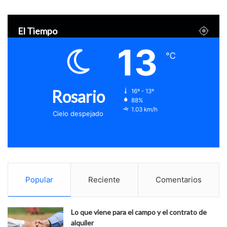
El Tiempo
13
℃
Rosario
16º - 13º
88%
1.03 km/h
Cielo despejado
Popular
Reciente
Comentarios
Lo que viene para el campo y el contrato de
alquiler