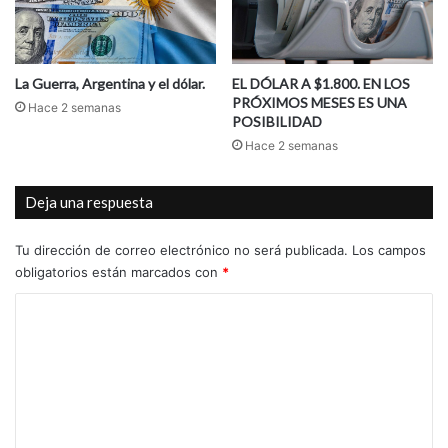
La Guerra, Argentina y el dólar.
EL DÓLAR A $1.800. EN LOS
PRÓXIMOS MESES ES UNA
Hace 2 semanas
POSIBILIDAD
Hace 2 semanas
Deja una respuesta
Tu dirección de correo electrónico no será publicada.
Los campos
obligatorios están marcados con
*
C
o
m
e
n