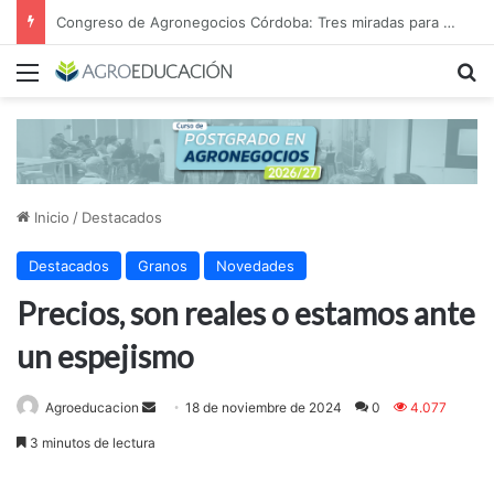
Congreso de Agronegocios Córdoba: Tres miradas para interpretar el escenario y tomar mejores decisiones
Menú
B
Inicio
/
Destacados
Destacados
Granos
Novedades
Precios, son reales o estamos ante
un espejismo
Send
Agroeducacion
18 de noviembre de 2024
0
4.077
an
3 minutos de lectura
email