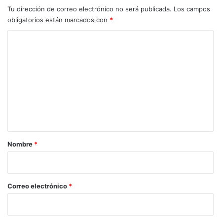
Tu dirección de correo electrónico no será publicada.
Los campos
obligatorios están marcados con
*
C
o
m
e
n
t
a
r
Nombre
*
i
o
*
Correo electrónico
*