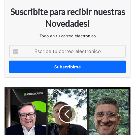
Suscribite para recibir nuestras
Novedades!
Todo en tu correo electrónico
Escribe
tu
correo
electrónico
Comité
de
Crisis
#239