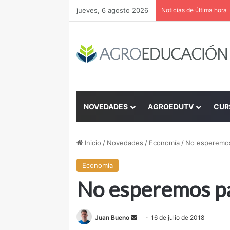
jueves, 6 agosto 2026
Noticias de última hora
NOVEDADES
AGROEDUTV
CUR
Inicio
/
Novedades
/
Economía
/
No esperemos 
Economía
No esperemos par
Juan Bueno
S
16 de julio de 2018
e