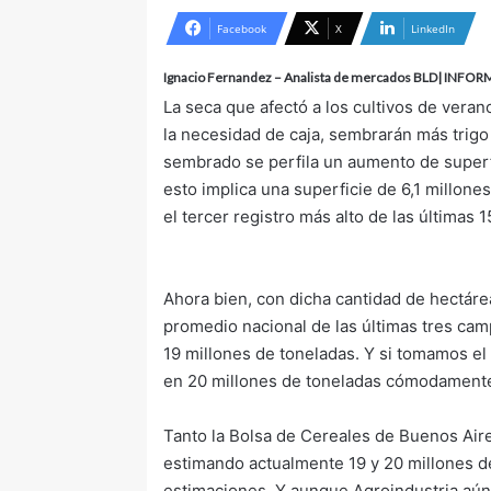
n
Facebook
X
LinkedIn
d
Ignacio Fernandez – Analista de mercados BLD| IN
a
n
La seca que afectó a los cultivos de veran
e
la necesidad de caja, sembrarán más trigo
m
sembrado se perfila un aumento de superf
a
esto implica una superficie de 6,1 millone
i
el tercer registro más alto de las últimas
l
Ahora bien, con dicha cantidad de hectáre
promedio nacional de las últimas tres camp
19 millones de toneladas. Y si tomamos el
en 20 millones de toneladas cómodament
Tanto la Bolsa de Cereales de Buenos Air
estimando actualmente 19 y 20 millones d
estimaciones. Y aunque Agroindustria aún