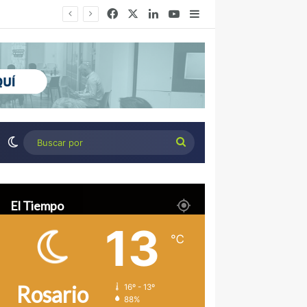
Facebook
X
LinkedIn
YouTube
Barra lateral
Desierto Verde: cómo transformar la estepa patagónica en un proyecto agroindustrial de exportación
Switch skin
Buscar
por
El Tiempo
13
℃
Rosario
16º - 13º
88%