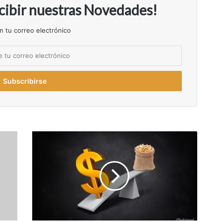
ecibir nuestras Novedades!
n tu correo electrónico
P
a
r
a
r
l
a
b
a