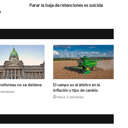
j
Parar la baja de retenciones es suicida
a
o
d
e
r
e
t
e
n
c
i
o
n
e
e reformas no se detiene
El campo es el árbitro en la
s
inflación y tipo de cambio
 semanas
e
Hace 3 semanas
s
s
u
i
c