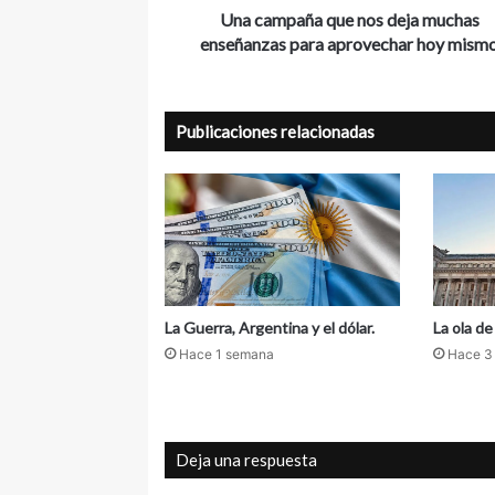
e
a
Una campaña que nos deja muchas
c
q
enseñanzas para aprovechar hoy mism
t
u
r
e
ó
n
n
Publicaciones relacionadas
o
i
s
c
d
o
e
j
a
m
u
c
La Guerra, Argentina y el dólar.
La ola d
h
Hace 1 semana
Hace 3
a
s
e
n
Deja una respuesta
s
e