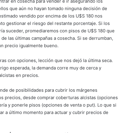
trar en cosecha para vender e ir asegurando los
ellos que aún no hayan tomado ninguna decisión de
estimado vendido por encima de los U$S 180 nos
o gestionar el riesgo del restante porcentaje. Si los
ría suceder, promediaremos con pisos de U$S 180 que
s de las últimas campañas a cosecha. Si se derrumban,
un precio igualmente bueno.
as con opciones, lección que nos dejó la última seca.
trigo esperada, la demanda corre muy de cerca y
alcistas en precios.
ande de posibilidades para cubrir los márgenes
s precios, desde comprar coberturas alcistas (opciones
ría y ponerle pisos (opciones de venta o put). Lo que si
r a último momento para actuar y cubrir precios de