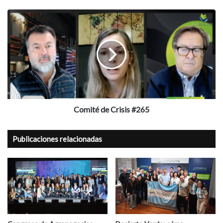
Comité
de
Crisis
#265
Comité de Crisis #265
Publicaciones relacionadas