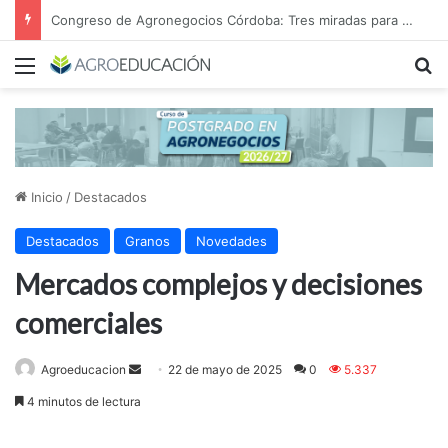
Congreso de Agronegocios Córdoba: Tres miradas para interpretar el escenario y tomar mejores decisiones
Menú
B
Inicio
/
Destacados
Destacados
Granos
Novedades
Mercados complejos y decisiones
comerciales
Send
Agroeducacion
22 de mayo de 2025
0
5.337
an
4 minutos de lectura
email