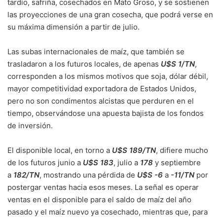
tardío, safriña, cosechados en Mato Groso, y se sostienen
las proyecciones de una gran cosecha, que podrá verse en
su máxima dimensión a partir de julio.
Las subas internacionales de maíz, que también se
trasladaron a los futuros locales, de apenas
U$S 1/TN
,
corresponden a los mismos motivos que soja, dólar débil,
mayor competitividad exportadora de Estados Unidos,
pero no son condimentos alcistas que perduren en el
tiempo, observándose una apuesta bajista de los fondos
de inversión.
El disponible local, en torno a
U$S 189/TN
, difiere mucho
de los futuros junio a
U$S 183
, julio a
178
y septiembre
a
182/TN
, mostrando una pérdida de
U$S -6
a
-11/TN
por
postergar ventas hacia esos meses. La señal es operar
ventas en el disponible para el saldo de maíz del año
pasado y el maíz nuevo ya cosechado, mientras que, para