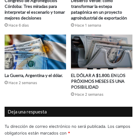
Congreso de Agronegocios
Desierto Verde: cómo
Córdoba: Tres miradas para
transformar la estepa
interpretar el escenario y tomar
patagónica en un proyecto
mejores decisiones
agroindustrial de exportación
Hace 6 días
Hace 1 semana
La Guerra, Argentina y el dólar.
EL DÓLAR A $1.800. EN LOS
PRÓXIMOS MESES ES UNA
Hace 2 semanas
POSIBILIDAD
Hace 2 semanas
Deja una respuesta
Tu dirección de correo electrónico no será publicada.
Los campos
obligatorios están marcados con
*