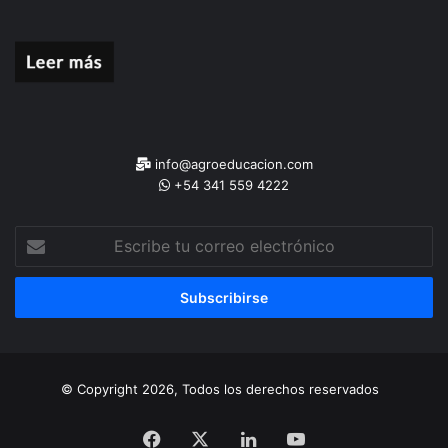
info@agroeducacion.com
+54 341 559 4222
Escribe
tu
correo
electrónico
© Copyright 2026, Todos los derechos reservados
Facebook
X
LinkedIn
YouTube