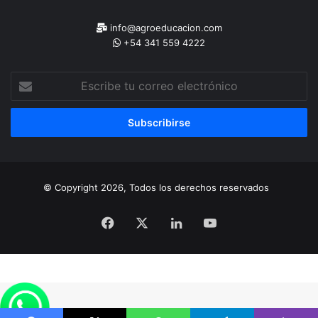
info@agroeducacion.com
+54 341 559 4222
Escribe
tu
correo
electrónico
© Copyright 2026, Todos los derechos reservados
Facebook
X
LinkedIn
YouTube