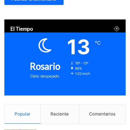
El Tiempo
13
℃
Rosario
16º - 13º
88%
1.03 km/h
Cielo despejado
Popular
Reciente
Comentarios