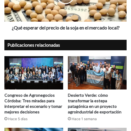
la
soja
en
el
mercado
¿Qué esperar del precio de la soja en el mercado local?
local?
Publicaciones relacionadas
Congreso de Agronegocios
Desierto Verde: cómo
Córdoba: Tres miradas para
transformar la estepa
interpretar el escenario y tomar
patagónica en un proyecto
mejores decisiones
agroindustrial de exportación
Hace 5 días
Hace 1 semana