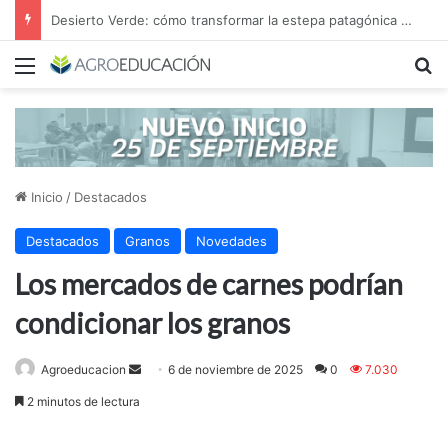
Desierto Verde: cómo transformar la estepa patagónica en un proyecto agroindustrial de exportación
Menú
B
Inicio
/
Destacados
Destacados
Granos
Novedades
Los mercados de carnes podrían
condicionar los granos
Send
Agroeducacion
6 de noviembre de 2025
0
7.030
an
2 minutos de lectura
email