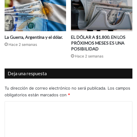
La Guerra, Argentina y el dólar.
EL DÓLAR A $1.800. EN LOS
PRÓXIMOS MESES ES UNA
Hace 2 semanas
POSIBILIDAD
Hace 2 semanas
Deja una respuesta
Tu dirección de correo electrónico no será publicada.
Los campos
obligatorios están marcados con
*
C
o
m
e