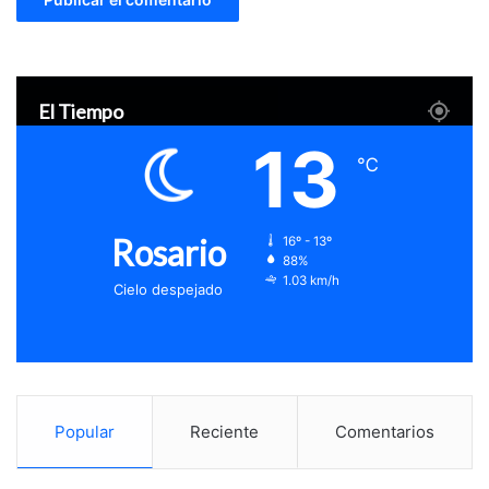
El Tiempo
13
℃
Rosario
16º - 13º
88%
1.03 km/h
Cielo despejado
Popular
Reciente
Comentarios