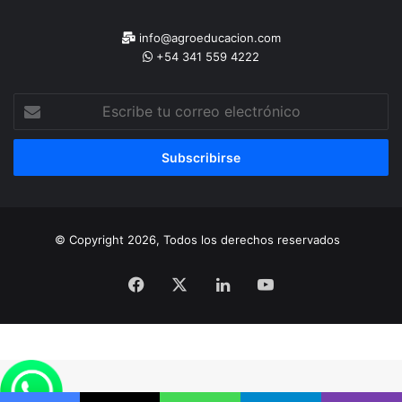
info@agroeducacion.com
+54 341 559 4222
Escribe
tu
correo
electrónico
© Copyright 2026, Todos los derechos reservados
Facebook
X
LinkedIn
YouTube