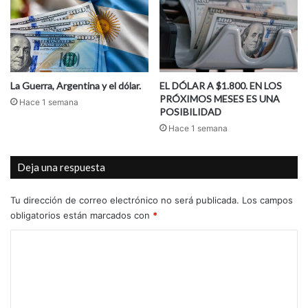
La Guerra, Argentina y el dólar.
EL DÓLAR A $1.800. EN LOS
PRÓXIMOS MESES ES UNA
Hace 1 semana
POSIBILIDAD
Hace 1 semana
Deja una respuesta
Tu dirección de correo electrónico no será publicada.
Los campos
obligatorios están marcados con
*
C
o
m
e