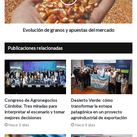
del
mercado
Evolución de granos y apuestas del mercado
Publicaciones relacionadas
Congreso de Agronegocios
Desierto Verde: cómo
Córdoba: Tres miradas para
transformar la estepa
interpretar el escenario y tomar
patagónica en un proyecto
mejores decisiones
agroindustrial de exportación
Hace 3 días
Hace 6 días