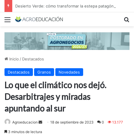
Desierto Verde: cómo transformar la estepa patagónica en un proyecto agroindustrial de exportación
Menú
B
Inicio
/
Destacados
Destacados
Granos
Novedades
Lo que el climático nos dejó.
Desarbitrajes y miradas
apuntando al sur
Send
Agroeducacion
18 de septiembre de 2023
0
13.177
an
3 minutos de lectura