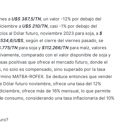
rnes a
U$S 387,5/TN
, un valor -12% por debajo del
diciembre a
U$S 210/TN
, casi -1% por debajo del
cios al Dólar futuro, noviembre 2023 para soja, a
$
$534,6/U$S
, según el cierre del viernes pasado, se
6.775/TN
para soja y
$112.266/TN
para maíz, valores
vamente, comparado con el valor disponible de soja y
sas positivas que ofrece el mercado futuro, donde el
 no solo es compensado, sino superado por la tasa
Término MATBA-ROFEX. Se deduce entonces que vender
e Dólar futuro noviembre, ofrece una tasa del 12%
diciembre, ofrece más de 16% mensual, lo que permite
de consumo, considerando una tasa inflacionaria del 10%
turo?