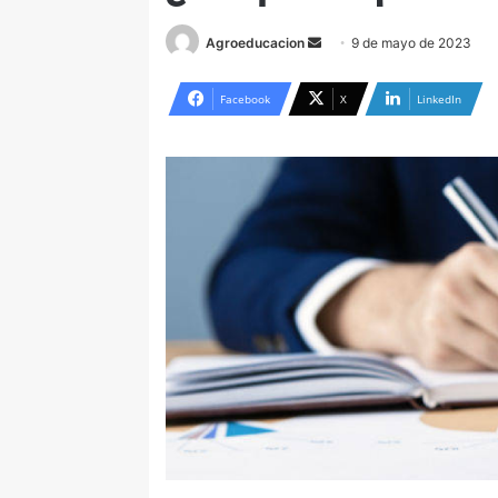
Send
Agroeducacion
9 de mayo de 2023
an
email
Facebook
X
LinkedIn