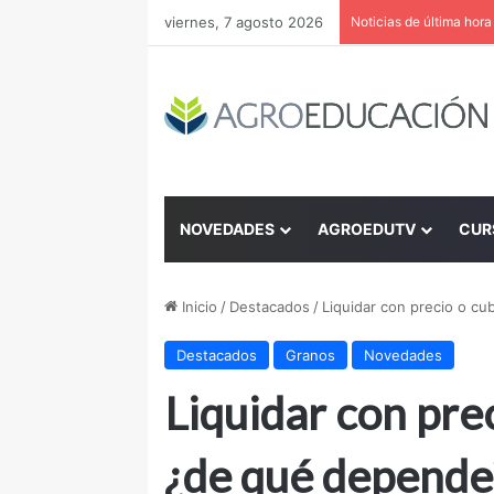
viernes, 7 agosto 2026
Noticias de última hora
NOVEDADES
AGROEDUTV
CUR
Inicio
/
Destacados
/
Liquidar con precio o cu
Destacados
Granos
Novedades
Liquidar con prec
¿de qué depende