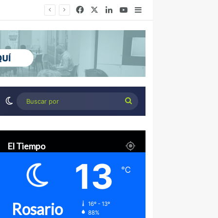
Facebook
X
LinkedIn
YouTube
Barra lateral
Desierto Verde: cómo transformar la estepa patagónica en un proyecto agroindustrial de exportación
Switch skin
Buscar
por
El Tiempo
13
℃
Rosario
16º - 13º
88%