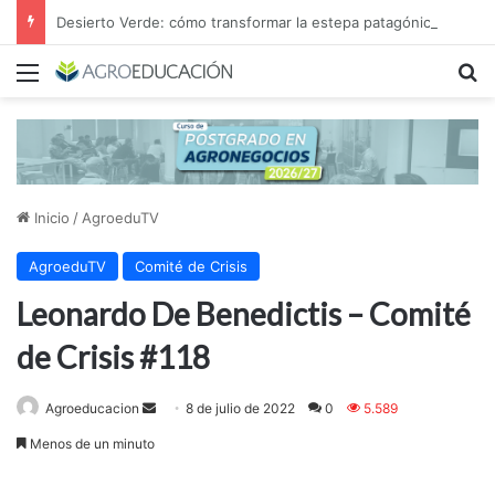
Desierto Verde: cómo transformar la estepa patagónica en un proyecto agroindustrial de exportación
Menú
B
Inicio
/
AgroeduTV
AgroeduTV
Comité de Crisis
Leonardo De Benedictis – Comité
de Crisis #118
Send
Agroeducacion
8 de julio de 2022
0
5.589
an
Menos de un minuto
email