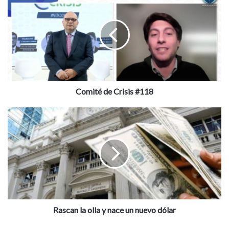
de
Crisis
#118
Comité de Crisis #118
Rascan
la
olla
y
nace
un
nuevo
dólar
Rascan la olla y nace un nuevo dólar