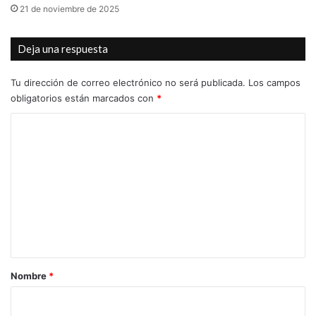
21 de noviembre de 2025
Deja una respuesta
Tu dirección de correo electrónico no será publicada.
Los campos
obligatorios están marcados con
*
C
o
m
e
n
t
a
r
Nombre
*
i
o