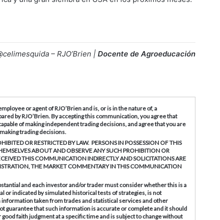
celimesquida – RJO’Brien |
Docente de Agroeducación
 employee or agent of
RJO’Brien
and is, or is in the nature of, a
repared by RJO’Brien. By accepting this communication, you agree that
capable of making independent trading decisions, and agree that you are
n making trading decisions.
HIBITED OR RESTRICTED BY LAW. PERSONS IN POSSESSION OF THIS
HEMSELVES ABOUT AND OBSERVE ANY SUCH PROHIBITION OR
ECEIVED THIS COMMUNICATION INDIRECTLY AND SOLICITATIONS ARE
EGISTRATION, THE MARKET COMMENTARY IN THIS COMMUNICATION
substantial and each investor and/or trader must consider whether this is a
or indicated by simulated historical tests of strategies, is not
on information taken from trades and statistical services and other
ot guarantee that such information is accurate or complete and it should
r good faith judgment at a specific time and is subject to change without