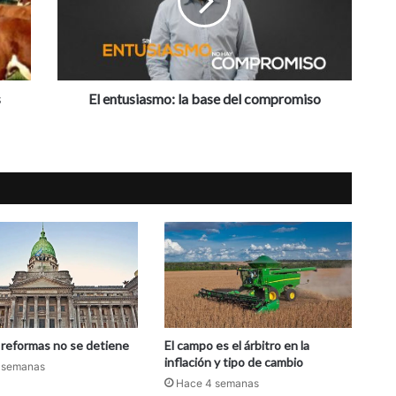
t
u
s
i
a
s
s
El entusiasmo: la base del compromiso
m
o
:
l
a
b
a
s
e
d
e
l
c
e reformas no se detiene
El campo es el árbitro en la
o
inflación y tipo de cambio
 semanas
m
Hace 4 semanas
p