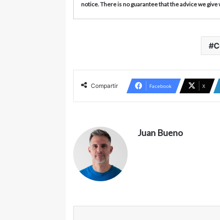
notice. There is no guarantee that the advice we give wi
C
Compartir
Facebook
X
Juan Bueno