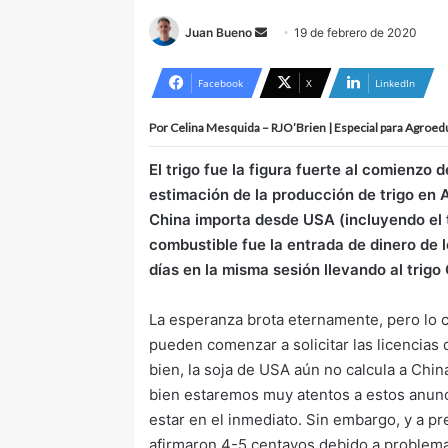
Juan Bueno
S
19 de febrero de 2020
e
n
Facebook
X
LinkedIn
d
Por Celina Mesquida – RJO’Brien | Especial para Agroe
a
n
El trigo fue la figura fuerte al comienzo 
e
estimación de la producción de trigo en A
m
China importa desde USA (incluyendo el t
a
combustible fue la entrada de dinero de 
i
días en la misma sesión llevando al trig
l
La esperanza brota eternamente, pero lo 
pueden comenzar a solicitar las licencias 
bien, la soja de USA aún no calcula a China
bien estaremos muy atentos a estos anun
estar en el inmediato. Sin embargo, y a pr
afirmaron 4-5 centavos debido a problemas