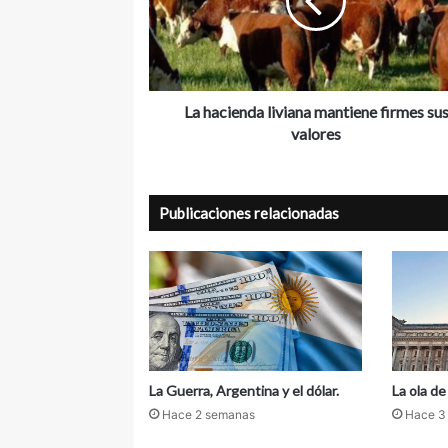
r
c
e
i
o
e
e
n
l
d
e
a
La hacienda liviana mantiene firmes su
c
l
valores
t
i
r
v
ó
i
n
Publicaciones relacionadas
a
i
n
c
a
o
m
a
n
t
i
e
La Guerra, Argentina y el dólar.
La ola d
n
Hace 2 semanas
Hace 3
e
f