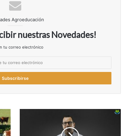
ades Agroeducación
ecibir nuestras Novedades!
n tu correo electrónico
E
l
e
n