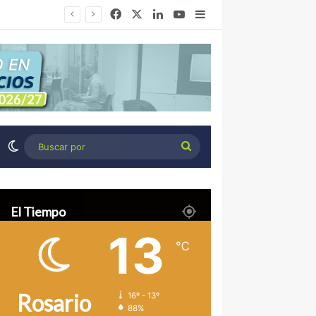
Facebook
X
LinkedIn
YouTube
Barra lateral
Congreso de Agronegocios Córdoba: Tres miradas para interpretar el escenario y tomar mejores decisiones
Switch skin
Buscar
por
El Tiempo
13
℃
Rosario
16º - 13º
88%