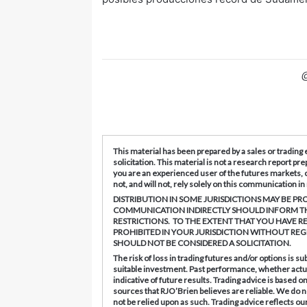
@
This material has been prepared by a sales or trading
solicitation
. This material is not a research report p
you are an experienced user of the futures markets, 
not, and will not, rely solely on this communication i
DISTRIBUTION IN SOME JURISDICTIONS MAY BE PRO
COMMUNICATION INDIRECTLY SHOULD INFORM T
RESTRICTIONS. TO THE EXTENT THAT YOU HAVE R
PROHIBITED IN YOUR JURISDICTION WITHOUT R
SHOULD NOT BE CONSIDERED A SOLICITATION.
The risk of loss in trading futures and/or options is 
suitable investment. Past performance, whether actual 
indicative of future results. Trading advice is based 
sources that RJO’Brien believes are reliable. We do n
not be relied upon as such. Trading advice reflects ou