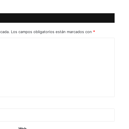
r
o
m
i
s
icada.
Los campos obligatorios están marcados con
*
o
Web