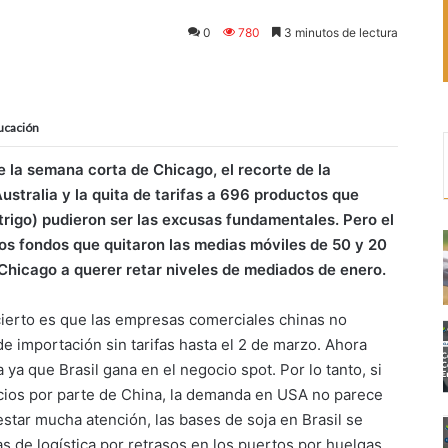
0
780
3 minutos de lectura
ducación
de la semana corta de Chicago, el recorte de la
ustralia y la quita de tarifas a 696 productos que
rigo) pudieron ser las excusas fundamentales. Pero el
los fondos que quitaron las medias móviles de 50 y 20
o Chicago a querer retar niveles de mediados de enero.
cierto es que las empresas comerciales chinas no
de importación sin tarifas hasta el 2 de marzo. Ahora
 ya que Brasil gana en el negocio spot. Por lo tanto, si
cios por parte de China, la demanda en USA no parece
estar mucha atención, las bases de soja en Brasil se
 de logística por retrasos en los puertos por huelgas