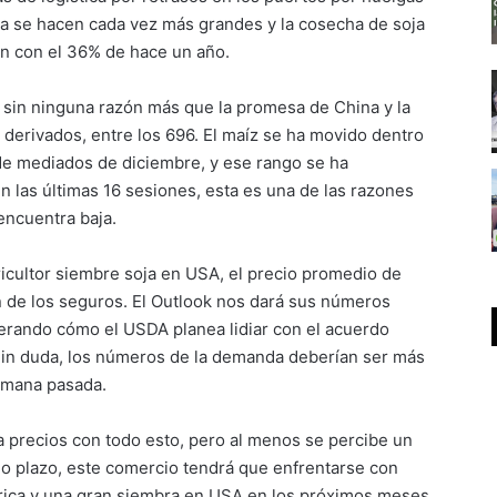
a se hacen cada vez más grandes y la cosecha de soja
n con el 36% de hace un año.
go sin ninguna razón más que la promesa de China y la
derivados, entre los 696. El maíz se ha movido dentro
de mediados de diciembre, y ese rango se ha
n las últimas 16 sesiones, esta es una de las razones
 encuentra baja.
icultor siembre soja en USA, el precio promedio de
n de los seguros. El Outlook nos dará sus números
perando cómo el USDA planea lidiar con el acuerdo
Sin duda, los números de la demanda deberían ser más
semana pasada.
a precios con todo esto, pero al menos se percibe un
go plazo, este comercio tendrá que enfrentarse con
ica y una gran siembra en USA en los próximos meses.