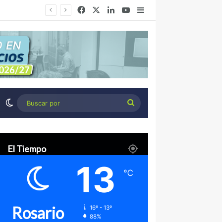
Facebook
X
LinkedIn
YouTube
Barra lateral
Congreso de Agronegocios Córdoba: Tres miradas para interpretar el escenario y tomar mejores decisiones
Switch skin
Buscar
por
El Tiempo
13
℃
Rosario
16º - 13º
88%