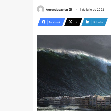
Send
Agroeducacion
11 de julio de 2022
an
email
Facebook
X
LinkedIn