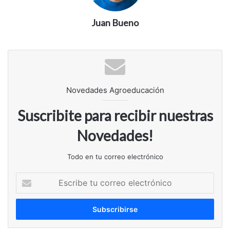
Juan Bueno
Novedades Agroeducación
Suscribite para recibir nuestras
Novedades!
Todo en tu correo electrónico
E
s
c
r
i