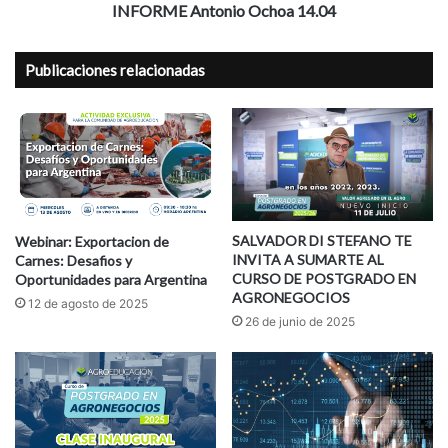
s
t
INFORME Antonio Ochoa 14.04
d
o
e
n
Publicaciones relacionadas
c
i
i
o
s
O
i
c
o
h
n
o
e
a
s
1
4
SALVADOR DI STEFANO TE
Webinar: Exportacion de
INVITA A SUMARTE AL
Carnes: Desafios y
.
CURSO DE POSTGRADO EN
Oportunidades para Argentina
0
AGRONEGOCIOS
4
12 de agosto de 2025
26 de junio de 2025