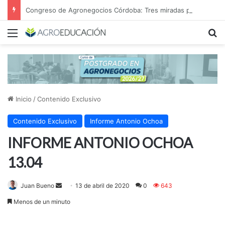
Congreso de Agronegocios Córdoba: Tres miradas para interpretar el escenario y tomar mejores decisiones
Menú
B
Inicio
/
Contenido Exclusivo
Contenido Exclusivo
Informe Antonio Ochoa
INFORME ANTONIO OCHOA
13.04
Juan Bueno
S
13 de abril de 2020
0
643
e
Menos de un minuto
n
d