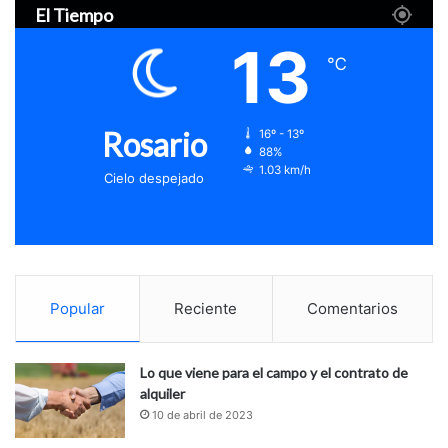
El Tiempo
13
℃
Rosario
16º - 13º
88%
1.03 km/h
Cielo despejado
Popular
Reciente
Comentarios
Lo que viene para el campo y el contrato de
alquiler
10 de abril de 2023