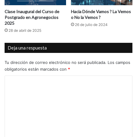
Clase Inaugural del Curso de
Hacia Dónde Vamos ? La Vemos
Postgrado en Agronegocios
o No la Vemos ?
2025
26 de julio de 2024
28 de abril de 2025
Deja una respuesta
Tu dirección de correo electrónico no será publicada.
Los campos
obligatorios están marcados con
*
C
o
m
e
n
t
a