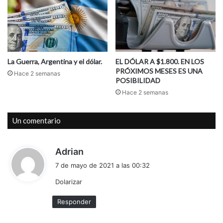
La Guerra, Argentina y el dólar.
EL DÓLAR A $1.800. EN LOS
PRÓXIMOS MESES ES UNA
Hace 2 semanas
POSIBILIDAD
Hace 2 semanas
Un comentario
d
Adrian
i
7 de mayo de 2021 a las 00:32
c
Dolarizar
e
:
Responder