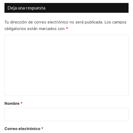
Deja una respuesta
Tu dirección de correo electrónico no será publicada.
Los campos
obligatorios están marcados con
*
C
o
m
e
n
t
a
r
Nombre
*
i
o
*
Correo electrónico
*