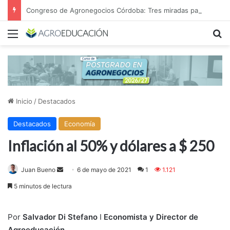
Congreso de Agronegocios Córdoba: Tres miradas para interpretar el escenario y tomar mejores decisiones
Menú
B
Inicio
/
Destacados
Destacados
Economía
Inflación al 50% y dólares a $ 250
Send
Juan Bueno
6 de mayo de 2021
1
1.121
an
5 minutos de lectura
email
Por
Salvador Di Stefano
I
Economista y Director de
Agroeducación