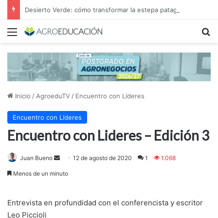
Desierto Verde: cómo transformar la estepa patagónica en un proyecto agroindustrial de exportación
Menú
B
Inicio
/
AgroeduTV
/
Encuentro con Líderes
Encuentro con Líderes
Encuentro con Lideres – Edición 3
Juan Bueno
S
12 de agosto de 2020
1
1.068
e
Menos de un minuto
n
d
Entrevista en profundidad con el conferencista y escritor
a
Leo Piccioli
n