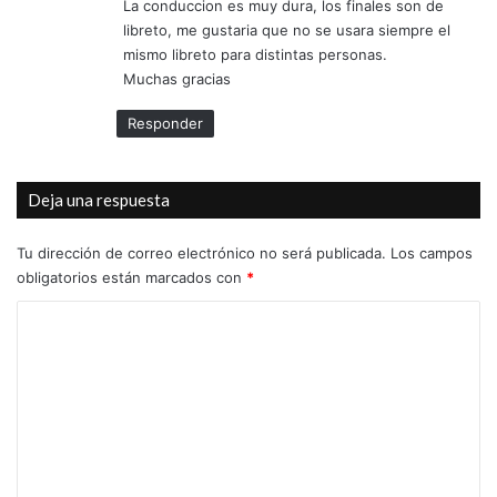
La conduccion es muy dura, los finales son de
:
libreto, me gustaria que no se usara siempre el
mismo libreto para distintas personas.
Muchas gracias
Responder
Deja una respuesta
Tu dirección de correo electrónico no será publicada.
Los campos
obligatorios están marcados con
*
C
o
m
e
n
t