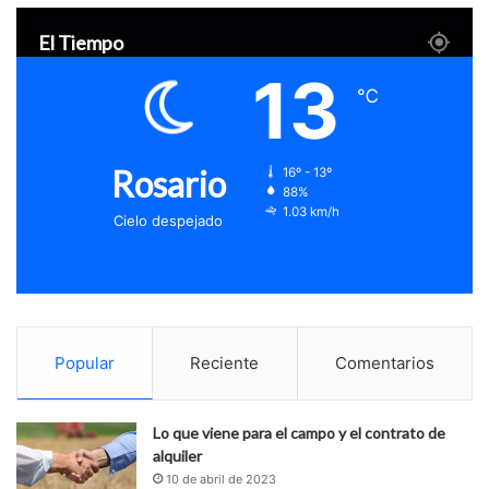
El Tiempo
13
℃
Rosario
16º - 13º
88%
1.03 km/h
Cielo despejado
Popular
Reciente
Comentarios
Lo que viene para el campo y el contrato de
alquiler
10 de abril de 2023