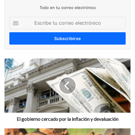
Todo en tu correo electrónico
Escribe
tu
correo
electrónico
El
gobierno
cercado
por
la
inflación
y
devaluación
El gobierno cercado por la inflación y devaluación
La