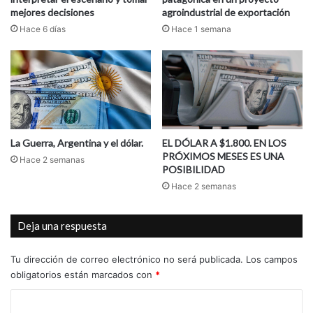
mejores decisiones
agroindustrial de exportación
Hace 6 días
Hace 1 semana
La Guerra, Argentina y el dólar.
EL DÓLAR A $1.800. EN LOS
PRÓXIMOS MESES ES UNA
Hace 2 semanas
POSIBILIDAD
Hace 2 semanas
Deja una respuesta
Tu dirección de correo electrónico no será publicada.
Los campos
obligatorios están marcados con
*
C