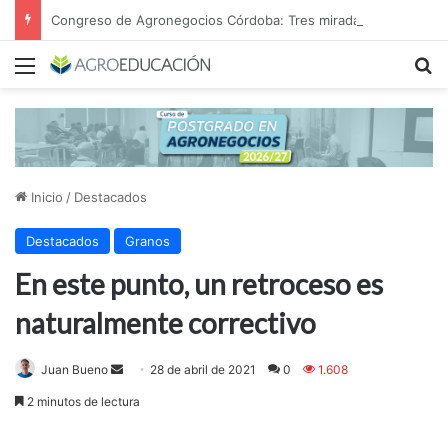
Congreso de Agronegocios Córdoba: Tres miradas para interpretar el escenario y tomar mejores decisiones
Menú
B
Inicio
/
Destacados
Destacados
Granos
En este punto, un retroceso es
naturalmente correctivo
Send
Juan Bueno
28 de abril de 2021
0
1.608
an
2 minutos de lectura
email