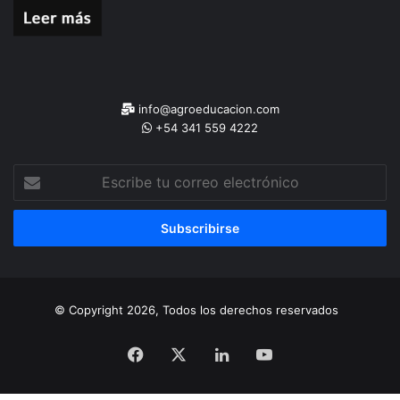
info@agroeducacion.com
+54 341 559 4222
Escribe
tu
correo
electrónico
© Copyright 2026, Todos los derechos reservados
Facebook
X
LinkedIn
YouTube