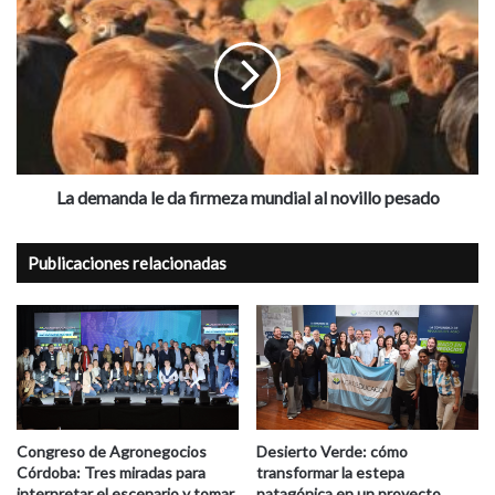
demanda
le
da
firmeza
mundial
al
novillo
pesado
La demanda le da firmeza mundial al novillo pesado
Publicaciones relacionadas
Congreso de Agronegocios
Desierto Verde: cómo
Córdoba: Tres miradas para
transformar la estepa
interpretar el escenario y tomar
patagónica en un proyecto