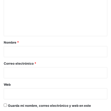
m
e
n
t
a
r
Nombre
*
i
o
*
Correo electrónico
*
Web
Guarda mi nombre, correo electrónico y web en este