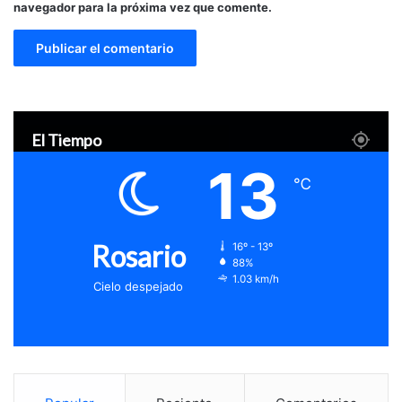
navegador para la próxima vez que comente.
El Tiempo
13
℃
Rosario
16º - 13º
88%
1.03 km/h
Cielo despejado