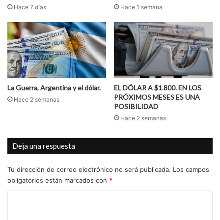
Hace 7 días
Hace 1 semana
La Guerra, Argentina y el dólar.
EL DÓLAR A $1.800. EN LOS
PRÓXIMOS MESES ES UNA
Hace 2 semanas
POSIBILIDAD
Hace 2 semanas
Deja una respuesta
Tu dirección de correo electrónico no será publicada.
Los campos
obligatorios están marcados con
*
C
o