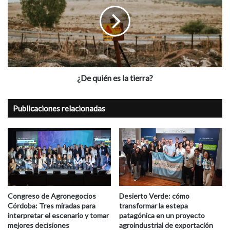
es
la
tierra?
¿De quién es la tierra?
Publicaciones relacionadas
Congreso de Agronegocios
Desierto Verde: cómo
Córdoba: Tres miradas para
transformar la estepa
interpretar el escenario y tomar
patagónica en un proyecto
mejores decisiones
agroindustrial de exportación