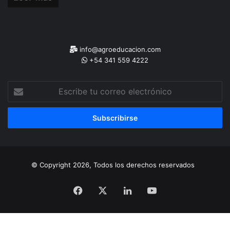
info@agroeducacion.com
+54 341 559 4222
Escribe
tu
correo
electrónico
© Copyright 2026, Todos los derechos reservados
Facebook
X
LinkedIn
YouTube