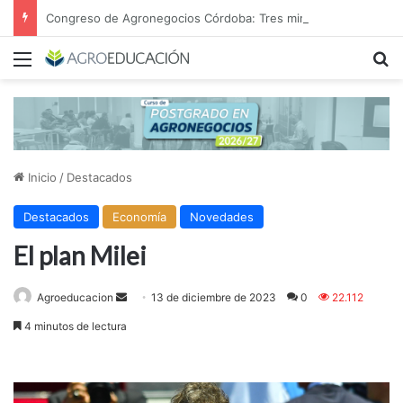
Congreso de Agronegocios Córdoba: Tres miradas para interpretar el escenario y tomar mejores decisiones
Menú
B
Inicio
/
Destacados
Destacados
Economía
Novedades
El plan Milei
Send
Agroeducacion
13 de diciembre de 2023
0
22.112
an
4 minutos de lectura
email