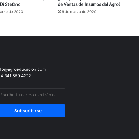
2
 Di Stefano
de Ventas de Insumos del Agro?
.
marzo de 2020
6 de marzo de 2020
2
0
2
0
fo@agroeducacion.com
4 341 559 4222
ibe
eo
trónico