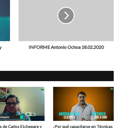
F
O
R
M
E
A
n
y
t
INFORME Antonio Ochoa 18.02.2020
o
n
i
o
O
c
h
o
a
1
8
.
0
is de Carlos Etchepare y
¿Por qué capacitarse en Técnicas