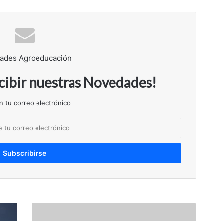
ades Agroeducación
ecibir nuestras Novedades!
n tu correo electrónico
I
N