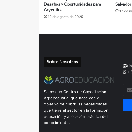
c
Desafios y Oportunidades para
Salvador
o
Argentina
17 de 
r
12 de agosto de 2025
o
n
a
v
i
r
u
Sobre Nosotros
s
in
y
+5
l
a
Escr
s
Somos un Centro de Capacitación
tu
c
Agropecuaria, que nace con el
corr
e
objetivo de cubrir las necesidades
elec
s
que tiene el sector en la formación,
a
educación y aplicación práctica del
c
conocimiento.
i