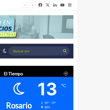
Facebook
X
LinkedIn
YouTube
Barra lateral
Congreso de Agronegocios Córdoba: Tres miradas para interpretar el escenario y tomar mejores decisiones
Switch skin
Buscar
por
El Tiempo
13
℃
Rosario
16º - 13º
88%