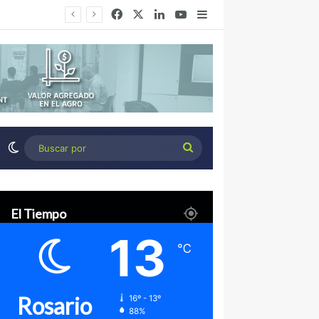
Facebook
X
LinkedIn
YouTube
Barra lateral
Desierto Verde: cómo transformar la estepa patagónica en un proyecto agroindustrial de exportación
Switch skin
Buscar
por
El Tiempo
13
℃
Rosario
16º - 13º
88%