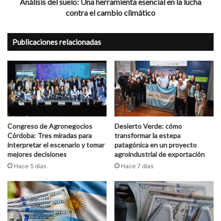
contra
Análisis del suelo: Una herramienta esencial en la lucha
el
contra el cambio climático
cambio
climático
Publicaciones relacionadas
Congreso de Agronegocios
Desierto Verde: cómo
Córdoba: Tres miradas para
transformar la estepa
interpretar el escenario y tomar
patagónica en un proyecto
mejores decisiones
agroindustrial de exportación
Hace 5 días
Hace 7 días