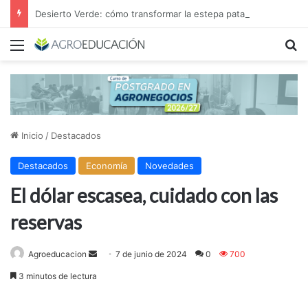
Desierto Verde: cómo transformar la estepa patagónica en un proyecto agroindustrial de exportación
Menú
B
Inicio
/
Destacados
Destacados
Economía
Novedades
El dólar escasea, cuidado con las
reservas
Send
Agroeducacion
7 de junio de 2024
0
700
an
3 minutos de lectura
email