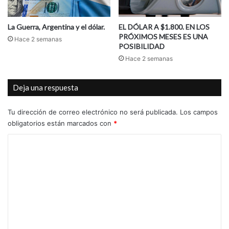
La Guerra, Argentina y el dólar.
EL DÓLAR A $1.800. EN LOS
PRÓXIMOS MESES ES UNA
Hace 2 semanas
POSIBILIDAD
Hace 2 semanas
Deja una respuesta
Tu dirección de correo electrónico no será publicada.
Los campos
obligatorios están marcados con
*
C
o
m
e
n
t