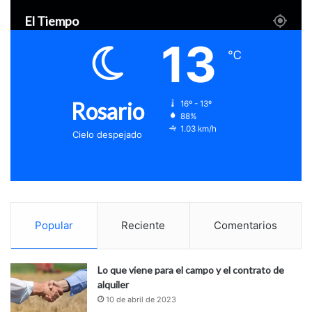
El Tiempo
13
℃
Rosario
16º - 13º
88%
1.03 km/h
Cielo despejado
Popular
Reciente
Comentarios
Lo que viene para el campo y el contrato de
alquiler
10 de abril de 2023