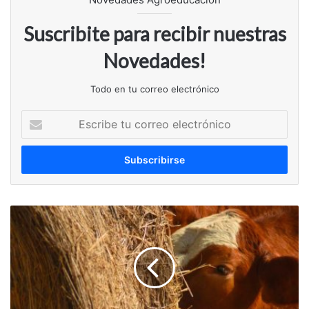
Suscribite para recibir nuestras
Novedades!
Todo en tu correo electrónico
Escribe
tu
correo
electrónico
La
sequía
le
va
a
pegar
duro