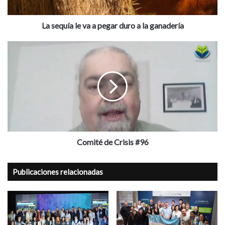
a
la
ganadería
La sequía le va a pegar duro a la ganadería
Comité
de
Crisis
#96
Comité de Crisis #96
Publicaciones relacionadas