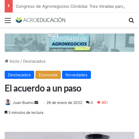
Congreso de Agronegocios Córdoba: Tres miradas para interpretar el escenario y tomar mejores decisiones
Menú
B
Inicio
/
Destacados
Destacados
Economía
Novedades
El acuerdo a un paso
Send
Juan Bueno
26 de enero de 2022
0
901
an
5 minutos de lectura
email