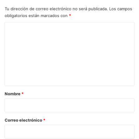
Tu dirección de correo electrónico no será publicada.
Los campos
obligatorios están marcados con
*
C
o
m
e
n
t
a
r
Nombre
*
i
o
*
Correo electrónico
*