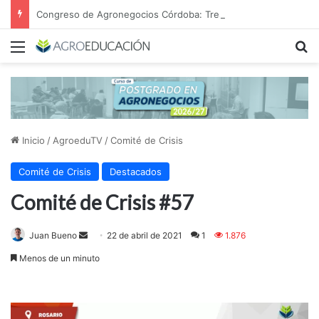
Congreso de Agronegocios Córdoba: Tres miradas para interpretar el escenario y tomar mejores decisiones
Menú
B
Inicio
/
AgroeduTV
/
Comité de Crisis
Comité de Crisis
Destacados
Comité de Crisis #57
Send
Juan Bueno
22 de abril de 2021
1
1.876
an
Menos de un minuto
email