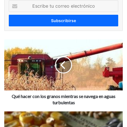
Escribe
tu
correo
electrónico
Qué
hacer
con
los
granos
mientras
se
navega
en
aguas
Qué hacer con los granos mientras se navega en aguas
turbulentas
turbulentas
Sin
cambio
estructural,