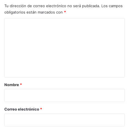
Tu dirección de correo electrónico no será publicada.
Los campos
obligatorios están marcados con
*
C
o
m
e
n
t
a
r
Nombre
*
i
o
*
Correo electrónico
*