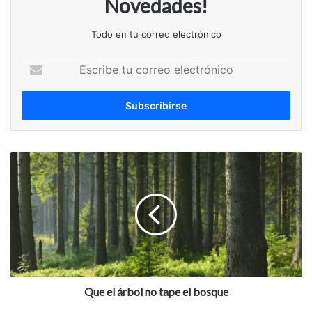
Novedades!
Todo en tu correo electrónico
Escribe
tu
correo
electrónico
Que
el
árbol
no
tape
el
bosque
Que el árbol no tape el bosque