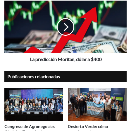
La
predicción
Moritan,
dólar
a
$400
La predicción Moritan, dólar a $400
Publicaciones relacionadas
Congreso de Agronegocios
Desierto Verde: cómo