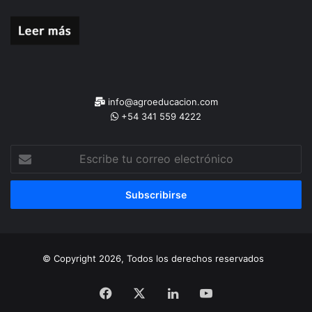
info@agroeducacion.com
+54 341 559 4222
Escribe
tu
correo
electrónico
© Copyright 2026, Todos los derechos reservados
Facebook
X
LinkedIn
YouTube