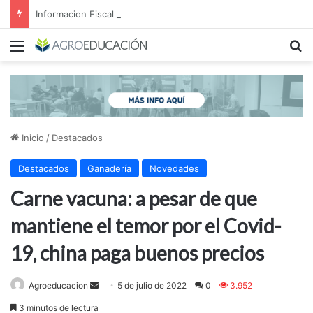
Informacion Fiscal en el Agro. Registros, Regimenes y gestion del Riesgo Fiscal
Menú
B
Inicio
/
Destacados
Destacados
Ganadería
Novedades
Carne vacuna: a pesar de que
mantiene el temor por el Covid-
19, china paga buenos precios
Send
Agroeducacion
5 de julio de 2022
0
3.952
an
3 minutos de lectura